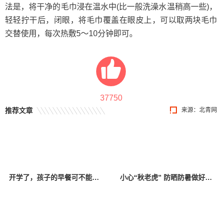
法是，将干净的毛巾浸在温水中(比一般洗澡水温稍高一些)，
轻轻拧干后，闭眼，将毛巾覆盖在眼皮上，可以取两块毛巾
交替使用，每次热敷5～10分钟即可。
37750
推荐文章
来源：北青网
开学了，孩子的早餐可不能少了这几样！
小心“秋老虎” 防晒防暑做好这几点