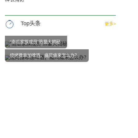
Top头条
更多>
“南瓜家族成员”热量大揭秘
烧烤撸串加啤酒，痛风痛来怎么办？