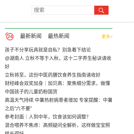
最新新闻
最热新闻
更多>
孩子不分享玩具就是自私？别急着下结论
@湖南人 立秋不等于入秋，这十二字养生秘诀请收
好
立秋将至，这份中医药膳饮食养生指南请收好
财经峰会双奖加身｜加贝高：聚焦细分需求，做懂
中国孩子的儿童奶粉国货
高温天气持续 中暑热射病患者增加 专家提醒：中暑
之后“六不要”
参考封面｜人到中年，饮食该如何调整？
混合喂养不焦虑：高频疑问全解析，这样做宝宝照
样长得好