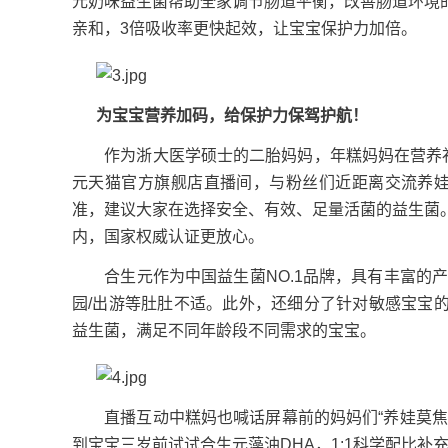
元奶味益生菌帮助全家调节肠道平衡，改善肠道环境
亲和，3倍吸收率更快起效，让宝宝保护力加倍。
为宝宝营养加码，给保护力保驾护航！
作为浙大医学硕士的二胎妈妈，年糕妈妈在营养补充
元天猫官方旗舰店直播间，与粉丝们近距离交流养娃
准，建议大家在选择安全、有效、足量活菌的益生菌
内，国家权威认证更放心。
合生元作为中国益生菌NO.1品牌，具有丰富的产
园/出游等肚肚不适。此外，还细分了针对敏感宝宝
益生菌，满足不同年龄段不同需求的宝宝。
直播互动中糕妈也喊话屏幕前的妈妈们“养娃莫焦虑
到宝宝三岁前试试合生元藻油DHA，1:1科学配比补