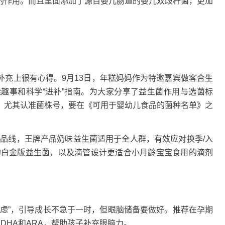
的作用。而且里面添加了源自婴儿肠道的婴儿双歧杆菌，更加
上很有心得。9月13日，年糕妈妈作为特邀嘉宾做客合生
趣事和科学“进补”指南。为大家分享了益生菌作用与选菌标
。尤其认准菌株号，要在《可用于婴幼儿食品的菌种名单》之
品线，王牌产品奶味益生菌适用于全人群，有效应对换季/入
的白金版益生菌，以及滴管设计更适合小月龄宝宝食用的滴剂
”，引导成长不急于一时，但眼脑储备要做好。推荐在孕期
充DHA和ARA，帮助孩子补充眼脑力。