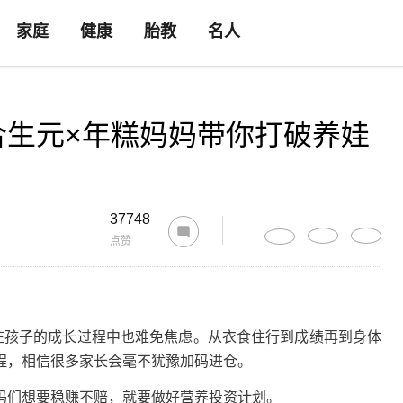
家庭
健康
胎教
名人
合生元×年糕妈妈带你打破养娃
37748
点赞
孩子的成长过程中也难免焦虑。从衣食住行到成绩再到身体
程，相信很多家长会毫不犹豫加码进仓。
们想要稳赚不赔，就要做好营养投资计划。