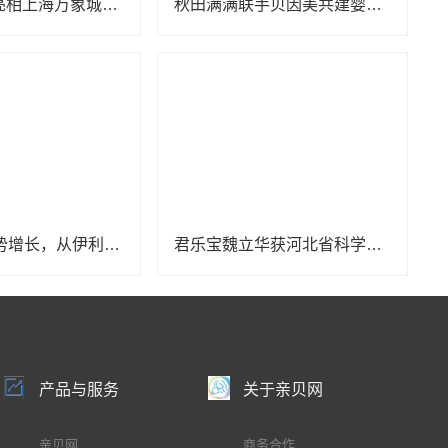
KUB可优比亮相上海万象城，引领自然式养育新风尚
秋田满满联手贝因美共建婴辅营养联合创新实验室 深拓婴辅领域科研创新
2024继续逆势增长，从伊利金领冠身上看婴配粉行业发展的“确定性”
君乐宝魏立华获河北省科学技术突出贡献奖终身荣誉
产品与服务
关于亲贝网
亲贝网
商务合作