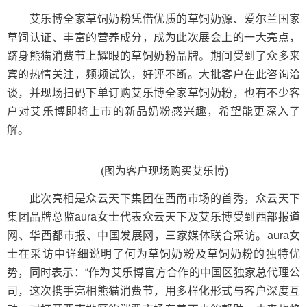
艾乐博全家草饲奶粉凭借优质的草饲奶源、爱尔兰国家
草饲认证、丰富的营养成分，成为此次展会上的一大亮点，
跻身熊猫消费节上耀眼的草饲奶粉品牌。期间受到了众多来
宾的热情关注，频频试饮，好评不断。大批客户在此咨询洽
谈，并现场扫码下单订购艾乐博全家草饲奶粉，也有不少客
户对艾乐博即将上市的新品奶粉感兴趣，希望能更深入了
解。
(图为客户现场购买艾乐博)
此次亮相是众云天下集团在西南市场的首秀，众云天下
集团品牌总监aura女士代表众云天下及艾乐博受到西部报道
网、华西都市报、中国发展网，三家媒体联合采访。aura女
士在采访中详细说明了何为草饲奶粉及草饲奶粉的独特优
势，同时表示：“作为艾乐博官方合作的中国区独家总代理公
司，这次携手亮相熊猫消费节，用多样化形式与客户深度互