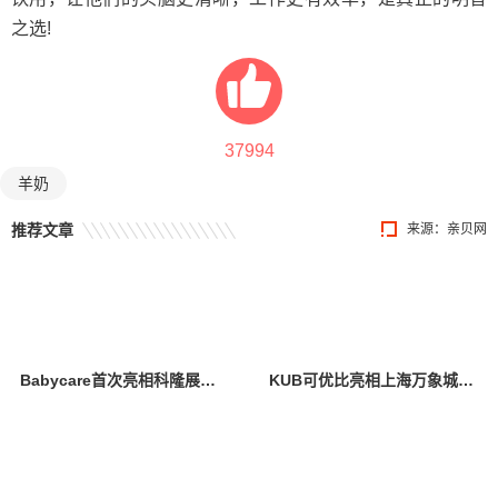
之选!
37994
羊奶
推荐文章
来源：
亲贝网
Babycare首次亮相科隆展，创新设计与卓越产品力引全球瞩目
KUB可优比亮相上海万象城，引领自然式养育新风尚