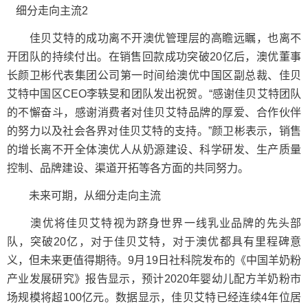
佳贝艾特的成功离不开澳优管理层的高瞻远瞩，也离不
开团队的持续付出。在销售回款成功突破20亿后，澳优董事
长颜卫彬代表集团公司第一时间给澳优中国区副总裁、佳贝
艾特中国区CEO李轶旻和团队发出祝贺。“感谢佳贝艾特团队
的不懈奋斗，感谢消费者对佳贝艾特品牌的厚爱、合作伙伴
的努力以及社会各界对佳贝艾特的支持。”颜卫彬表示，销售
的增长离不开全体澳优人从奶源建设、科学研发、生产质量
控制、品牌建设、渠道开拓等各方面的共同努力。
未来可期，从细分走向主流
澳优将佳贝艾特视为跻身世界一线乳业品牌的先头部
队，突破20亿，对于佳贝艾特，对于澳优都具有里程碑意
义，但未来更值得期待。9月19日社科院发布的《中国羊奶粉
产业发展研究》报告显示，预计2020年婴幼儿配方羊奶粉市
场规模将超100亿元。数据显示，佳贝艾特已经连续4年位居