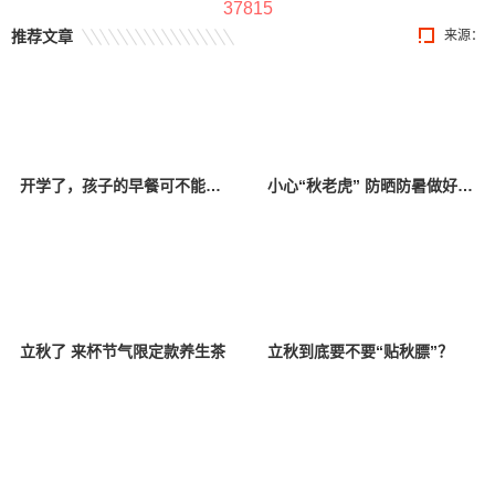
37815
推荐文章
来源：
开学了，孩子的早餐可不能少了这几样！
小心“秋老虎” 防晒防暑做好这几点
立秋了 来杯节气限定款养生茶
立秋到底要不要“贴秋膘”？