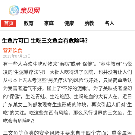
首页
教育
家庭
健康
胎教
名人
生鱼片可口 生吃三文鱼会有危险吗？
营养饮食
2013年07月13日
有一些人喜欢生吃动物来“治病”或者“保健”。“养生教母”马悦
凌的“生泥鳅疗法”把一大批人吃得进了医院，也并没有让人们
从根本上去思考这些“另类疗法”的风险与好处，只是简单地认
为受害者运气不好，碰上了“不好的泥鳅”。为了美味或者虚幻
的“保健”，生吃青蛙、生吃蛇胆、生喝蛇血的大有人在。近日
广东某女士胸部发现寄生虫形成的肿块，再次引起人们对“生
吃”的关注。吃这些东西有风险，那么风行世界的三文鱼，生
吃会有危险吗？
三文鱼等鱼类的安全风险主要来自于四个方面：重金属污