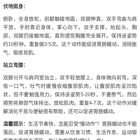
伏地挺身：
俯卧，全身放松，前额触碰地面，双腿伸直，双手弯曲与肩
平放，手肘靠近身体，掌心向下。双手支撑，抬起头、胸
部，双腿仍接触地面，直到感觉胸腹完全展开。保持该姿势
约10秒钟。重复做3-5次。这个动作能促进胃肠蠕动，消除胀
气、锻炼背肌。
站立弯膝：
双脚分开与肩同宽站立，双手轻放膝上，身体微向前弯。深
吸一口气，吐气时缓慢收缩腹部肌肉，让腹部肌肉呈凹陷
状，但不要勉强用力。保持该姿势5-20秒，不要憋气，然后
顺势将肺部气体排出，放松肌肉。重复4-7次。这个动作对缓
解消化不良与便秘很有帮助，还可以促进胃肠蠕动。
温馨提示：
生活节奏快，怎能忍受“慢动作”？胃肠蠕动也不能
落后。促进胃肠蠕动，需要从饮食习惯、生活作息、运动锻