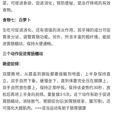
菜，可增进食欲，促进消化，预防便秘，是治疗痔疮的有效
食物。
食物七：白萝卜
生吃可促进消化，还有很强的消炎作用，其辛辣的成分可促
胃液分泌，调整胃肠功能。另外，所含丰富的粗纤维，能促
进胃肠蠕动，保持大便通畅。
三个动作促进胃肠蠕动
跪姿前倾：
双膝跪地，从膝盖到脚趾都要接触到地面，上半身保持直
立，双手自然下垂。缓慢坐下，直到体重完全压在脚踝上，
双手自然放在膝上，保持正常呼吸。保持该姿势约30秒，放
松后再将上半身向前倾。重复做3-5次。这个动作有助于促进
胃肠蠕动，消除胀气、胃肠综合征(如胃肠痉挛、腹泻等)，还
可强化大腿肌肉。>>>适当运动有助于肠胃健康