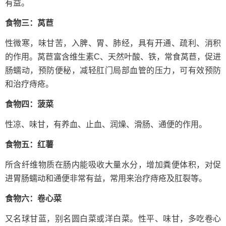
有益。
食物三：莴苣
性微寒，味甘苦，入脾、胃、肺经，具有开通、疏利、消积
的作用。莴苣富含维生素C、天然叶酸、铁，常食莴苣，促进
肠蠕动，预防便秘，减轻肛门局部血管的压力，可有效预防
和治疗痔疮。
食物四：菠菜
性凉、味甘，有养血、止血、润燥、滑肠、通便的作用。
食物五：红薯
所含纤维物质在肠内能吸收大量水分，增加粪便体积，对促
进胃肠蠕动和通便非常有益，常用来治疗痔疮及肛裂等。
食物六：卷心菜
又名球甘蓝，别名圆白菜或洋白菜。性平、味甘，多吃卷心