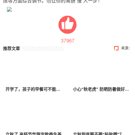
炼等方面综合调节。勿让你的胃肠“慢”人一步！
37967
推荐文章
来源：
开学了，孩子的早餐可不能少了这几样！
小心“秋老虎” 防晒防暑做好这几点
立秋了 来杯节气限定款养生茶
立秋到底要不要“贴秋膘”？