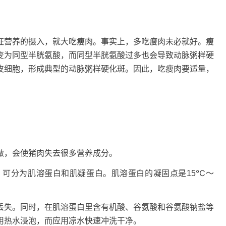
证营养的摄入，就大吃瘦肉。事实上，多吃瘦肉未必就好。瘦
变为同型半胱氨酸，而同型半胱氨酸过多也会导致动脉粥样硬
皮细胞，形成典型的动脉粥样硬化斑。因此，吃瘦肉要适量，
做，会使猪肉失去很多营养成分。
可分为肌溶蛋白和肌疑蛋白。肌溶蛋白的凝固点是15℃～
丢失。同时，在肌溶蛋白里含有机酸、谷氨酸和谷氨酸钠盐等
用热水浸泡，而应用凉水快速冲洗干净。