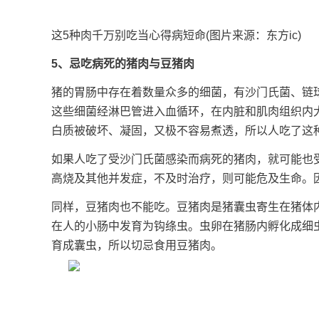
这5种肉千万别吃当心得病短命(图片来源：东方ic)
5、忌吃病死的猪肉与豆猪肉
猪的胃肠中存在着数量众多的细菌，有沙门氏菌、链
这些细菌经淋巴管进入血循环，在内脏和肌肉组织内
白质被破坏、凝固，又极不容易煮透，所以人吃了这
如果人吃了受沙门氏菌感染而病死的猪肉，就可能也
高烧及其他并发症，不及时治疗，则可能危及生命。
同样，豆猪肉也不能吃。豆猪肉是猪囊虫寄生在猪体
在人的小肠中发育为钩绦虫。虫卵在猪肠内孵化成细
育成囊虫，所以切忌食用豆猪肉。