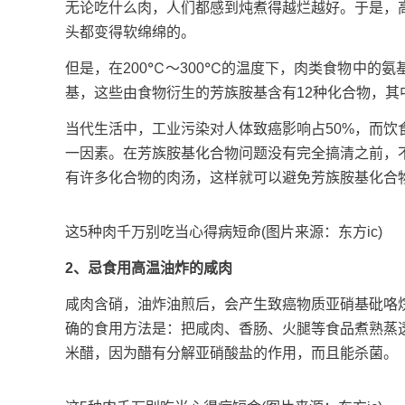
无论吃什么肉，人们都感到炖煮得越烂越好。于是，
头都变得软绵绵的。
但是，在200℃～300℃的温度下，肉类食物中的
基，这些由食物衍生的芳族胺基含有12种化合物，其
当代生活中，工业污染对人体致癌影响占50%，而饮
一因素。在芳族胺基化合物问题没有完全搞清之前，
有许多化合物的肉汤，这样就可以避免芳族胺基化合
这5种肉千万别吃当心得病短命(图片来源：东方ic)
2、忌食用高温油炸的咸肉
咸肉含硝，油炸油煎后，会产生致癌物质亚硝基砒咯
确的食用方法是：把咸肉、香肠、火腿等食品煮熟蒸
米醋，因为醋有分解亚硝酸盐的作用，而且能杀菌。