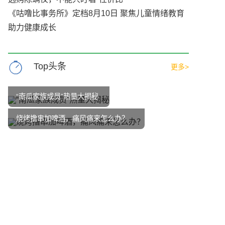
《咕噜比事务所》定档8月10日 聚焦儿童情绪教育
助力健康成长
Top头条
更多>
“南瓜家族成员”热量大揭秘
烧烤撸串加啤酒，痛风痛来怎么办？