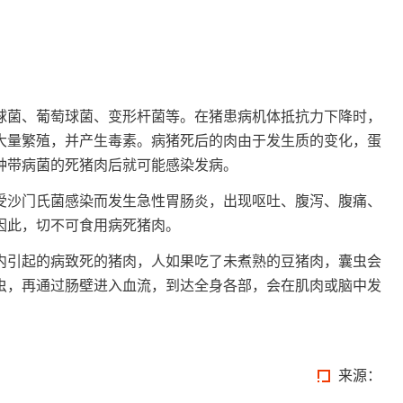
球菌、葡萄球菌、变形杆菌等。在猪患病机体抵抗力下降时，
大量繁殖，并产生毒素。病猪死后的肉由于发生质的变化，蛋
种带病菌的死猪肉后就可能感染发病。
受沙门氏菌感染而发生急性胃肠炎，出现呕吐、腹泻、腹痛、
因此，切不可食用病死猪肉。
内引起的病致死的猪肉，人如果吃了未煮熟的豆猪肉，囊虫会
虫，再通过肠壁进入血流，到达全身各部，会在肌肉或脑中发
来源：