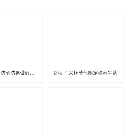
小心“秋老虎” 防晒防暑做好这几点
立秋了 来杯节气限定款养生茶