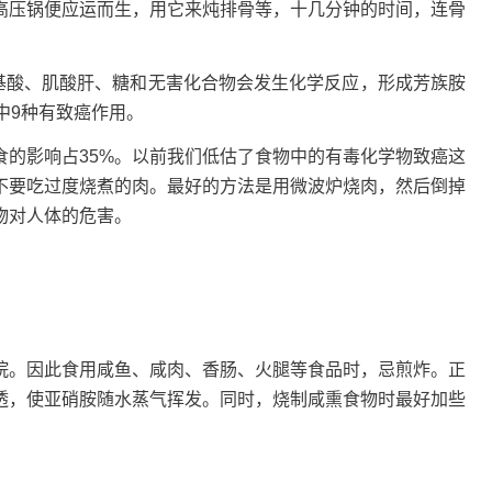
高压锅便应运而生，用它来炖排骨等，十几分钟的时间，连骨
氨基酸、肌酸肝、糖和无害化合物会发生化学反应，形成芳族胺
中9种有致癌作用。
食的影响占35%。以前我们低估了食物中的有毒化学物致癌这
不要吃过度烧煮的肉。最好的方法是用微波炉烧肉，然后倒掉
物对人体的危害。
烷。因此食用咸鱼、咸肉、香肠、火腿等食品时，忌煎炸。正
透，使亚硝胺随水蒸气挥发。同时，烧制咸熏食物时最好加些