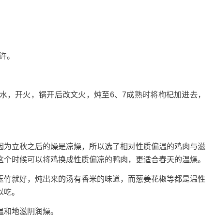
少许。
水，开火，锅开后改文火，炖至6、7成熟时将枸杞加进去，
因为立秋之后的燥是凉燥，所以选了相对性质偏温的鸡肉与滋
这个时候可以将鸡换成性质偏凉的鸭肉，更适合春天的温燥。
玉竹就好，炖出来的汤有香米的味道，而葱姜花椒等都是温性
以吃。
温和地滋阴润燥。