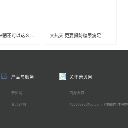
立秋喝粥 原来粥还可以这么喝！
大热天 更要提防糖尿病足
产品与服务
关于亲贝网
亲贝网
商务合作
育儿评测
408899736#qq.com（发邮件时把#