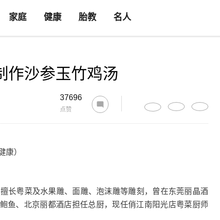
家庭
健康
胎教
名人
制作沙参玉竹鸡汤
37696
点赞
健康）
，擅长粤菜及水果雕、面雕、泡沫雕等雕刻，曾在东莞丽晶酒
鲍鱼、北京丽都酒店担任总厨，现任俏江南阳光店粤菜厨师