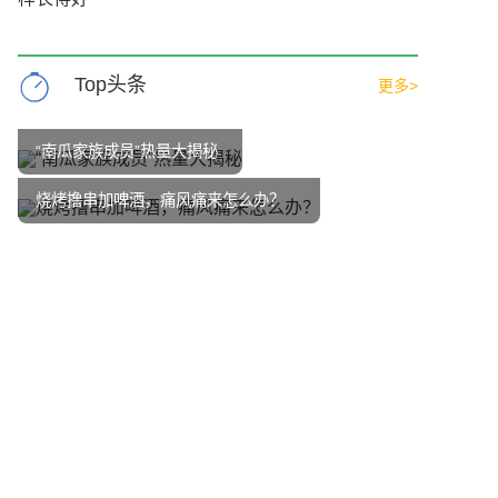
Top头条
更多>
“南瓜家族成员”热量大揭秘
烧烤撸串加啤酒，痛风痛来怎么办？