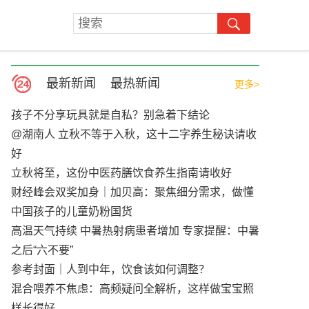
最新新闻
最热新闻
更多>
孩子不分享玩具就是自私？别急着下结论
@湖南人 立秋不等于入秋，这十二字养生秘诀请收
好
立秋将至，这份中医药膳饮食养生指南请收好
财经峰会双奖加身｜加贝高：聚焦细分需求，做懂
中国孩子的儿童奶粉国货
高温天气持续 中暑热射病患者增加 专家提醒：中暑
之后“六不要”
参考封面｜人到中年，饮食该如何调整？
混合喂养不焦虑：高频疑问全解析，这样做宝宝照
样长得好