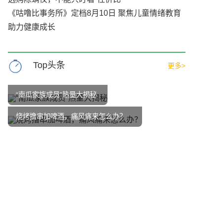
《咕噜比事务所》定档8月10日 聚焦儿童情绪教育
助力健康成长
Top头条
更多>
“南瓜家族成员”热量大揭秘
烧烤撸串加啤酒，痛风痛来怎么办？