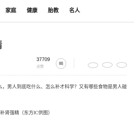
家庭
健康
胎教
名人
精
37709
点赞
么，男人到底吃什么、怎么补才科学？又有哪些食物是男人碰
补肾强精（东方IC供图）