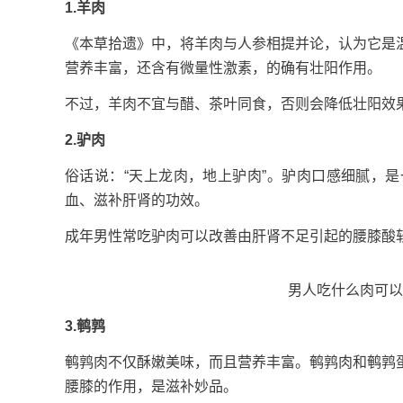
1.羊肉
《本草拾遗》中，将羊肉与人参相提并论，认为它是
营养丰富，还含有微量性激素，的确有壮阳作用。
不过，羊肉不宜与醋、茶叶同食，否则会降低壮阳效
2.驴肉
俗话说：“天上龙肉，地上驴肉”。驴肉口感细腻，
血、滋补肝肾的功效。
成年男性常吃驴肉可以改善由肝肾不足引起的腰膝酸
男人吃什么肉可以
3.鹌鹑
鹌鹑肉不仅酥嫩美味，而且营养丰富。鹌鹑肉和鹌鹑
腰膝的作用，是滋补妙品。