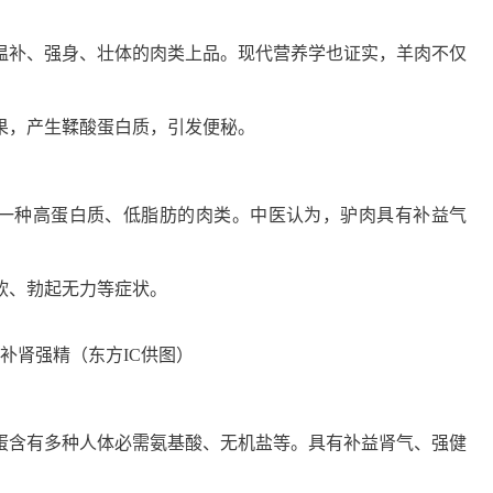
温补、强身、壮体的肉类上品。现代营养学也证实，羊肉不仅
果，产生鞣酸蛋白质，引发便秘。
是一种高蛋白质、低脂肪的肉类。中医认为，驴肉具有补益气
软、勃起无力等症状。
补肾强精（东方IC供图）
蛋含有多种人体必需氨基酸、无机盐等。具有补益肾气、强健