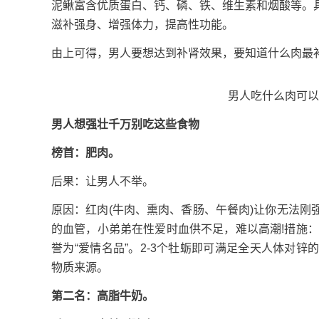
泥鳅富含优质蛋白、钙、磷、铁、维生素和烟酸等。
滋补强身、增强体力，提高性功能。
由上可得，男人要想达到补肾效果，要知道什么肉最
男人吃什么肉可以
男人想强壮千万别吃这些食物
榜首：肥肉。
后果：让男人不举。
原因：红肉(牛肉、熏肉、香肠、午餐肉)让你无法
的血管，小弟弟在性爱时血供不足，难以高潮!措施
誉为“爱情名品”。2-3个牡蛎即可满足全天人体对
物质来源。
第二名：高脂牛奶。