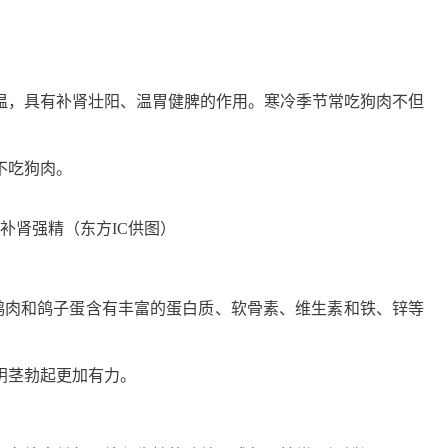
温，具有补肾壮阳、温胃健脾的作用。寒冷季节常吃狗肉不但
不吃狗肉。
补肾强精（东方IC供图）
。鸽肉和鸽子蛋含有丰富的蛋白质、软骨素、维生素和铁、锌等
阴茎勃起更加有力。