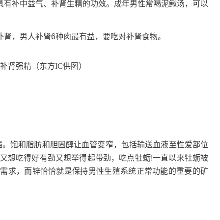
具有补中益气、补肾生精的功效。成年男性常喝泥鳅汤，可以
补肾，男人补肾6种肉最有益，要吃对补肾食物。
补肾强精（东方IC供图）
刚强。饱和脂肪和胆固醇让血管变窄，包括输送血液至性爱部位
：又想吃得好有劲又想举得起带劲，吃点牡蛎!一直以来牡蛎被
锌的需求，而锌恰恰就是保持男性生殖系统正常功能的重要的矿