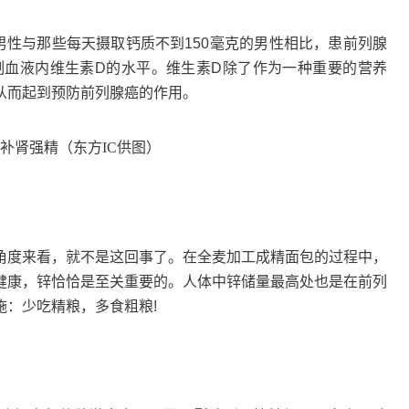
男性与那些每天摄取钙质不到150毫克的男性相比，患前列腺
抑制血液内维生素D的水平。维生素D除了作为一种重要的营养
从而起到预防前列腺癌的作用。
补肾强精（东方IC供图）
角度来看，就不是这回事了。在全麦加工成精面包的过程中，
健康，锌恰恰是至关重要的。人体中锌储量最高处也是在前列
：少吃精粮，多食粗粮!