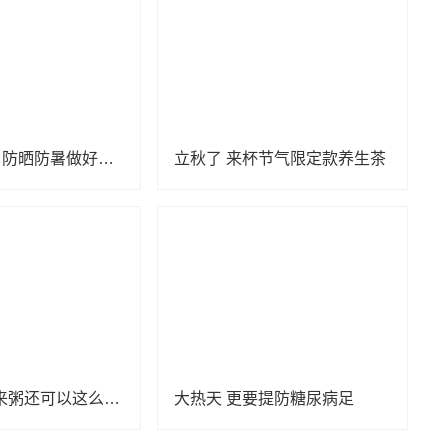
小心“秋老虎” 防晒防暑做好这几点
立秋了 来杯节气限定款养生茶
立秋喝粥 原来粥还可以这么喝！
大热天 更要提防糖尿病足