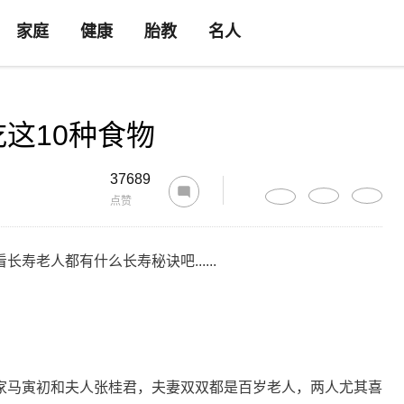
家庭
健康
胎教
名人
这10种食物
37689
点赞
老人都有什么长寿秘诀吧......
家马寅初和夫人张桂君，夫妻双双都是百岁老人，两人尤其喜