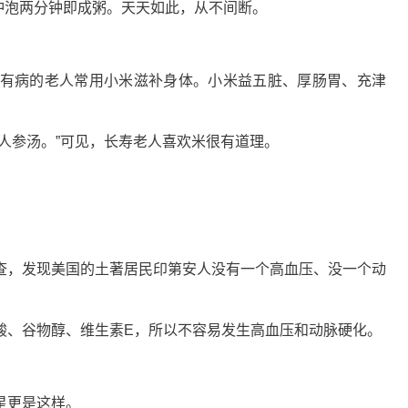
，冲泡两分钟即成粥。天天如此，从不间断。
有病的老人常用小米滋补身体。小米益五脏、厚肠胃、充津
人参汤。”可见，长寿老人喜欢米很有道理。
查，发现美国的土著居民印第安人没有一个高血压、没一个动
酸、谷物醇、维生素E，所以不容易发生高血压和动脉硬化。
星更是这样。