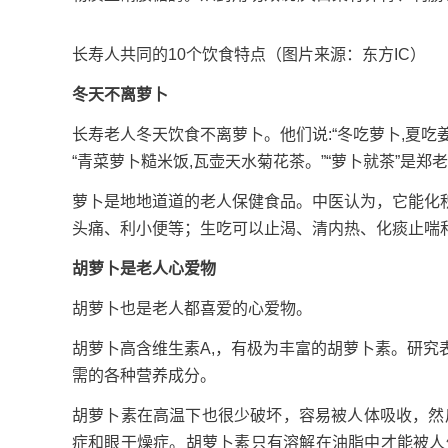
长寿人共同的10个饮食特点（图片来源：东方IC）
冬天不离萝卜
长寿老人冬天饮食不离萝卜。他们说:“冬吃萝卜,夏吃
“青菜萝卜糙米饭,瓦壶天水菊花茶。”“萝卜就茶”是郑
萝卜是地地道道的老人保健食品。中医认为，它能化
头痛、利小便等；生吃可以止渴、清内热、化痰止喘和
胡萝卜是老人心爱物
胡萝卜也是老人都喜爱的心爱物。
胡萝卜高含维生素A,，有极为丰富的胡萝卜素。研
需的各种营养成分。
胡萝卜素在高温下也很少破坏，容易被人体吸收，然
症和眼干燥症。胡萝卜素只有溶解在油脂中才能被人