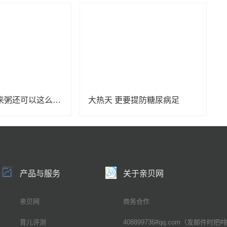
立秋喝粥 原来粥还可以这么喝！
大热天 更要提防糖尿病足
产品与服务
关于亲贝网
亲贝网
商务合作
育儿评测
408899736#qq.com（发邮件时把#