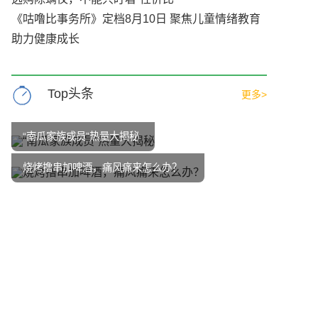
《咕噜比事务所》定档8月10日 聚焦儿童情绪教育
助力健康成长
Top头条
更多>
“南瓜家族成员”热量大揭秘
烧烤撸串加啤酒，痛风痛来怎么办？