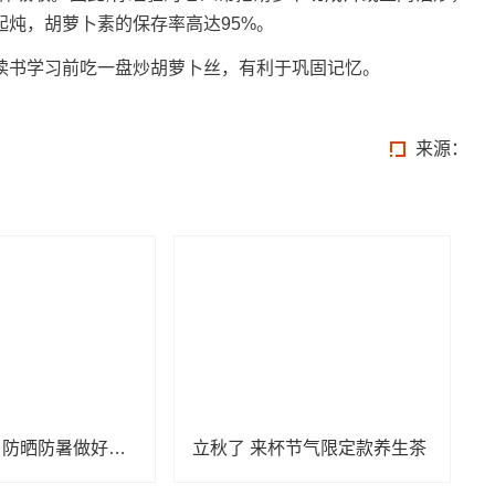
起炖，胡萝卜素的保存率高达95%。
读书学习前吃一盘炒胡萝卜丝，有利于巩固记忆。
来源：
小心“秋老虎” 防晒防暑做好这几点
立秋了 来杯节气限定款养生茶