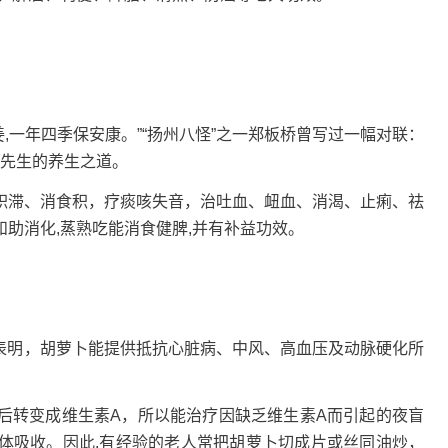
姜,一年四季保安康。”“扬州八怪”之一郑板桥曾写过一幅对联：
老先生的养生之道。
积滞、消食积，疗痰咳失音，治吐血、衄血、消渴、止痢、祛
助消化,蒸熟吃能消食健脾,并有补益功效。
究表明，胡萝卜能提供抵抗心脏病、中风、高血压及动脉硬化所
后转变成维生素A，所以能治疗因缺乏维生素A而引起的夜盲
体吸收。因此,有经验的老人常把胡萝卜切成片或丝同油炒，