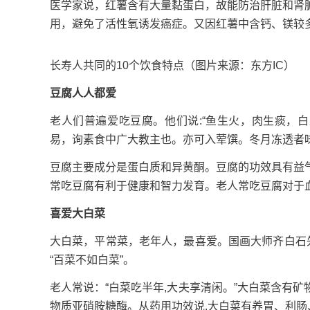
医学家说，红薯含有大量黏蛋白，故能防治肝脏和肾
用，避免了活性氧诱发癌症。又因红薯中含钙、镁较
长寿人共同的10个饮食特点（图片来源：东方IC）
豆腐人人都爱
老人们普遍爱吃豆腐。他们说:“鱼生火，肉生痰，
易，询素食中广大教主也。亦可入荤馔。冬月冻透者味
豆腐主要成分是蛋白质和异黄酮。豆腐的功效具有益
常吃豆腐有利于健康和智力发育。老人常吃豆腐对于
喜爱大白菜
大白菜，平常菜，老年人，最喜爱。国画大师齐白石
“百菜不如白菜”。
老人常说：“白菜吃半年,大夫享清闲。”大白菜含有
物质亚硝胺糖酶。从药用功效说,大白菜有养胃、利