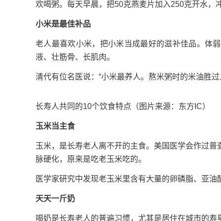
欢喝粥。每天早晨，把50克燕麦片加入250克开水
小米是最佳补品
老人最喜欢小米，把小米当成最好的滋补佳品。体弱
液、壮筋骨、长肌肉。
清代有位名医说：“小米最养人。熬米粥时的米油胜过
长寿人共同的10个饮食特点（图片来源：东方IC）
玉米当主食
玉米，是长寿老人离不开的主食。美国医学会作过普
脉硬化，原来是吃老玉米吃的。
医学家研究中发现老玉米里含有大量的卵磷脂、亚油
天天一斤奶
喝奶是长寿老人的普遍习惯，尤其是居住在城市的寿