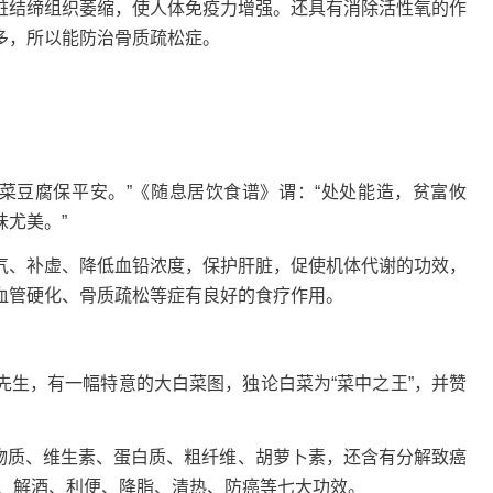
脏结缔组织萎缩，使人体免疫力增强。还具有消除活性氧的作
多，所以能防治骨质疏松症。
白菜豆腐保平安。”《随息居饮食谱》谓：“处处能造，贫富攸
尤美。”
气、补虚、降低血铅浓度，保护肝脏，促使机体代谢的功效，
血管硬化、骨质疏松等症有良好的食疗作用。
先生，有一幅特意的大白菜图，独论白菜为“菜中之王”，并赞
矿物质、维生素、蛋白质、粗纤维、胡萝卜素，还含有分解致癌
肠、解酒、利便、降脂、清热、防癌等七大功效。