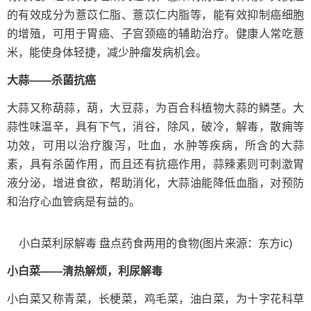
的有效成分为薏苡仁脂、薏苡仁内脂等，能有效抑制癌细胞
的增殖，可用于胃癌、子宫颈癌的辅助治疗。健康人常吃薏
米，能使身体轻捷，减少肿瘤发病机会。
大蒜——杀菌抗癌
大蒜又称葫蒜，葫，大豆蒜，为百合科植物大蒜的鳞茎。大
蒜性味温辛，具有下气，消谷，除风，破冷，解毒，散痈等
功效，可用以治疗腹泻，吐血，水肿等疾病，所含的大蒜
素，具有杀菌作用，而且还有抗癌作用，蒜辣素则可刺激胃
液分泌，增进食欲，帮助消化，大蒜油能降低血脂，对预防
和治疗心血管病是有益的。
小白菜利尿解毒 盘点药食两用的食物(图片来源：东方ic)
小白菜——清热解烦，利尿解毒
小白菜又称青菜，长梗菜，鸡毛菜，油白菜，为十字花科草