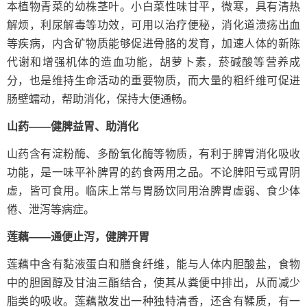
本植物青菜的幼株茎叶。小白菜性味甘平，微寒，具有清热
解烦，利尿解毒等功效，可用以治疗便秘，消化道溃疡出血
等疾病，内含矿物质能够促进骨胳的发育，加速人体的新陈
代谢和增强机体的造血功能，胡萝卜素，菸碱酸等营养成
分，也是维持生命活动的重要物质，而大量的粗纤维可促进
肠壁蠕动，帮助消化，保持大便通畅。
山药——健脾益胃、助消化
山药含有淀粉酶、多酚氧化酶等物质，有利于脾胃消化吸收
功能，是一味平补脾胃的药食两用之品。不论脾阳亏或胃阴
虚，皆可食用。临床上常与胃肠饮同用治脾胃虚弱、食少体
倦、泄泻等病症。
莲藕——通便止泻，健脾开胃
莲藕中含有黏液蛋白和膳食纤维，能与人体内胆酸盐，食物
中的胆固醇及甘油三酯结合，使其从粪便中排出，从而减少
脂类的吸收。莲藕散发出一种独特清香，还含有鞣质，有一