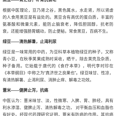
根据中医理论，豆乃肾之谷，黑色属水，水走肾，所以肾虚
的人食用黑豆是有益处的。黑豆含有高优的蛋白质，丰富的
氨基酸和微量元素，能防止脑衰老，降低胆固醇，抗老防
衰，还能增强肠胃蠕动，防止便秘。常食黑豆，百病不生。
绿豆——清热解暑，止渴利尿
绿豆是一味常用的中药，为豆科草本植物绿豆的种子，又称
青小豆，在秋季荚果成熟时采收，晒干，除去荚壳及杂质，
种子备用。它始载于唐代的《食疗本草》，明代李时珍在
《本草纲目》中称之为“真济世之良果也”。绿豆味甘、性凉，
有清热解暑、止渴利尿、消肿止痒、解毒之功效。
薏米——健脾止泻，抗癌
中医认为：薏米味甘、淡，性微寒、入脾、胃、肺经，具有
利水渗湿、健脾止泻、清热解毒之功， 对平衡血压和血脂也
有好处。经现代药理研究证明，薏米有防癌的作用。其抗癌