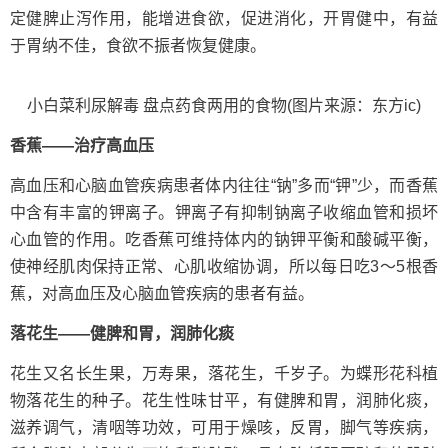
定健脾止泻作用，能增进食欲，促进消化，开胃健中，有益
于胃纳不佳，食欲不振者恢复健康。
小白菜利尿解毒 盘点药食两用的食物(图片来源：东方ic)
香蕉——治疗高血压
高血压和心脑血管疾病患者体内往往“钠”多而“钾”少，而香蕉
中含有丰富的钾离子。钾离子有抑制钠离子收缩血管和损坏
心血管的作用。吃香蕉可维持体内的钠钾平衡和酸碱平衡，
使神经肌肉保持正常、心肌收缩协调，所以每日吃3～5根香
蕉，对高血压及心脑血管疾病的患者有益。
落花生——健脾和胃，润肺化痰
花生又名长生果，万寿果，落花生，千岁子。为蝶形花科植
物落花生的种子。花生性味甘平，有健脾和胃，润肺化痰，
滋养调气，清咽等功效，可用于燥咳，反胃，脚气等疾病，