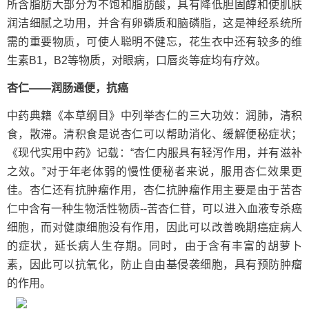
所含脂肪大部分为不饱和脂肪酸，具有降低胆固醇和使肌肤
润洁细腻之功用，并含有卵磷质和脑磷脂，这是神经系统所
需的重要物质，可使人聪明不健忘，花生衣中还有较多的维
生素B1，B2等物质，对眼病，口唇炎等症均有疗效。
杏仁——润肠通便，抗癌
中药典籍《本草纲目》中列举杏仁的三大功效：润肺，清积
食，散滞。清积食是说杏仁可以帮助消化、缓解便秘症状；
《现代实用中药》记载：“杏仁内服具有轻泻作用，并有滋补
之效。”对于年老体弱的慢性便秘者来说，服用杏仁效果更
佳。杏仁还有抗肿瘤作用，杏仁抗肿瘤作用主要是由于苦杏
仁中含有一种生物活性物质--苦杏仁苷，可以进入血液专杀癌
细胞，而对健康细胞没有作用，因此可以改善晚期癌症病人
的症状，延长病人生存期。同时，由于含有丰富的胡萝卜
素，因此可以抗氧化，防止自由基侵袭细胞，具有预防肿瘤
的作用。