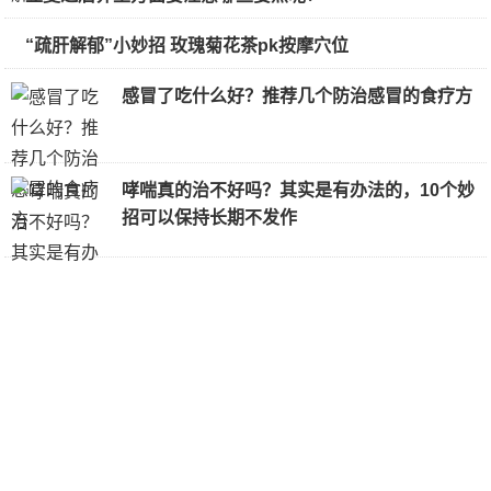
“疏肝解郁”小妙招 玫瑰菊花茶pk按摩穴位
感冒了吃什么好？推荐几个防治感冒的食疗方
哮喘真的治不好吗？其实是有办法的，10个妙
招可以保持长期不发作
日常生活中该如何养肝？
CCTV健康大讲堂：得了甲流如何治疗？及时
服用抗病毒药物效果好
转存！关于甲流病毒，这些要点请收藏