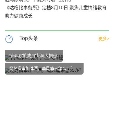
《咕噜比事务所》定档8月10日 聚焦儿童情绪教育
助力健康成长
Top头条
更多>
“南瓜家族成员”热量大揭秘
烧烤撸串加啤酒，痛风痛来怎么办？