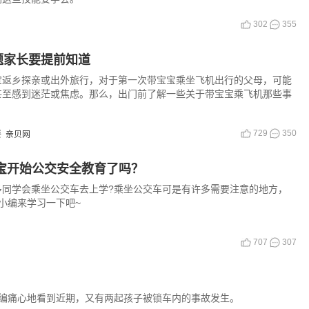
302
355
题家长要提前知道
宝返乡探亲或出外旅行，对于第一次带宝宝乘坐飞机出行的父母，可能
甚至感到迷茫或焦虑。那么，出门前了解一些关于带宝宝乘飞机那些事
729
350
餐
亲贝网
宝开始公交安全教育了吗？
多同学会乘坐公交车去上学?乘坐公交车可是有许多需要注意的地方，
小编来学习一下吧~
707
307
编痛心地看到近期，又有两起孩子被锁车内的事故发生。