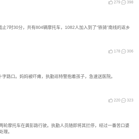
279
398
截止7时30分，共有804辆摩托车，1082人加入到了“铁骑”南线的返乡
178
306
市十字路口。妈妈被吓瘫，执勤巡特警抱着孩子，急速送医院。
220
323
两轮摩托车在龚彭路行驶。执勤人员随即将其拦停，经过一番苦口婆
处理。