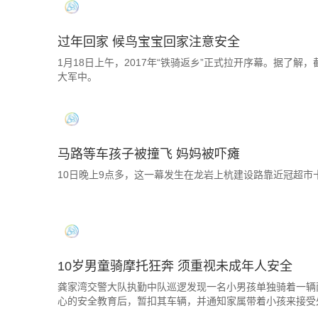
过年回家 候鸟宝宝回家注意安全
1月18日上午，2017年“铁骑返乡”正式拉开序幕。据了解，
大军中。
马路等车孩子被撞飞 妈妈被吓瘫
10日晚上9点多，这一幕发生在龙岩上杭建设路靠近冠超
10岁男童骑摩托狂奔 须重视未成年人安全
龚家湾交警大队执勤中队巡逻发现一名小男孩单独骑着一辆
心的安全教育后，暂扣其车辆，并通知家属带着小孩来接受