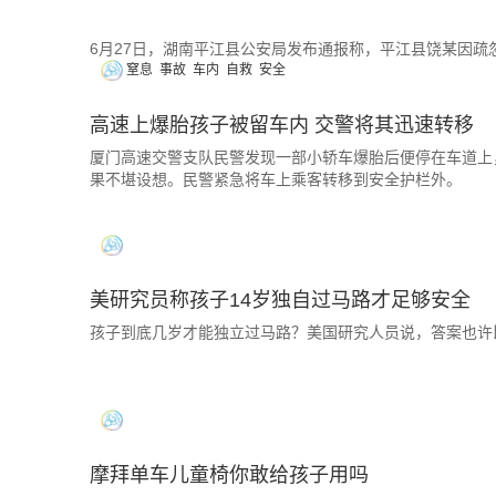
6月27日，湖南平江县公安局发布通报称，平江县饶某因疏
窒息
事故
车内
自救
安全
经法医初步鉴定，男童何某威为高度疑似长时间处于高温闷
拘留。
高速上爆胎孩子被留车内 交警将其迅速转移
厦门高速交警支队民警发现一部小轿车爆胎后便停在车道上
果不堪设想。民警紧急将车上乘客转移到安全护栏外。
美研究员称孩子14岁独自过马路才足够安全
孩子到底几岁才能独立过马路？美国研究人员说，答案也许
摩拜单车儿童椅你敢给孩子用吗