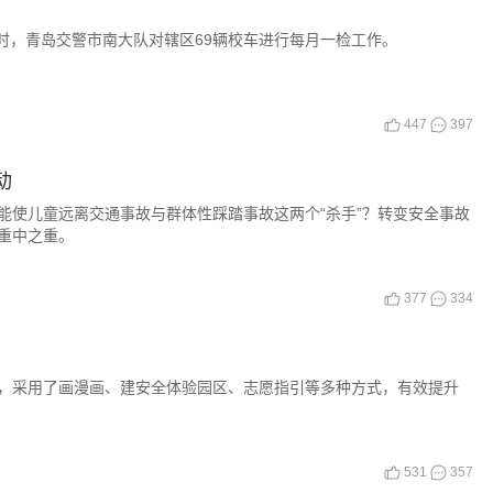
0时，青岛交警市南大队对辖区69辆校车进行每月一检工作。
447
397
动
能使儿童远离交通事故与群体性踩踏事故这两个“杀手”？转变安全事故
重中之重。
377
334
，采用了画漫画、建安全体验园区、志愿指引等多种方式，有效提升
531
357