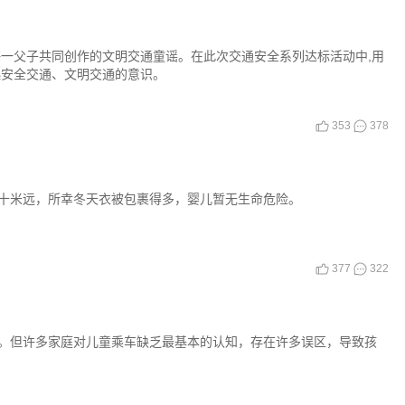
威海一父子共同创作的文明交通童谣。在此次交通安全系列达标活动中,用
起安全交通、文明交通的意识。
353
378
十米远，所幸冬天衣被包裹得多，婴儿暂无生命危险。
377
322
。但许多家庭对儿童乘车缺乏最基本的认知，存在许多误区，导致孩