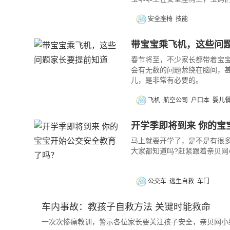
安全座椅
技能
带宝宝乘飞机，这些问
春节将至，不少家长都带着宝
会有无数的问题萦绕在脑间，
儿，是非常有必要的。
飞机
航空公司
户口本
婴儿
开学季即将到来 你的宝
马上就要开学了，是不是有很
大家都知道吗?赶紧跟着亲贝网
公交车
逃生自救
车门
车内事故：教孩子自救方法 关键时能救命
一次次惨痛教训，警示各位家长要关注孩子安全，亲贝网小