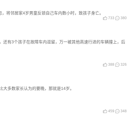
忽，将邻居家4岁男童反锁自己车内数小时，致孩子身亡。
733
380
热环境导致窒息死亡。目前，饶某因涉嫌过失致人死亡罪，已被刑事
，还有3个孩子在故障车内逗留，万一被其他高速行进的车辆撞上，后
388
326
比大多数家长认为的要晚，那就是14岁。
459
348