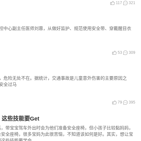
117
321
控中心副主任医师刘蓉，从做好监护、规范使用安全带、穿戴醒目衣
53
309
危险无处不在。据统计，交通事故是儿童意外伤害的主要原因之
安全过马
79
395
这些技能要Get
高，带宝宝驾车外出时会为他们准备安全座椅，但小孩子比较黏妈妈，
坐安全座椅，很多宝妈为此很苦恼，不知道该如何是好。其实，想让宝
们这些技能要学会。