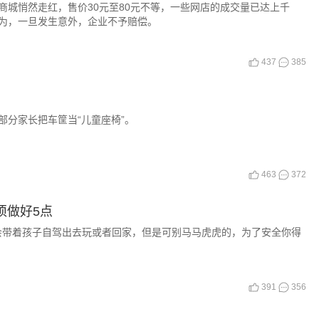
城悄然走红，售价30元至80元不等，一些网店的成交量已达上千
为，一旦发生意外，企业不予赔偿。
437
385
分家长把车筐当“儿童座椅”。
463
372
须做好5点
会带着孩子自驾出去玩或者回家，但是可别马马虎虎的，为了安全你得
391
356