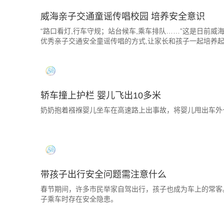
威海亲子交通童谣传唱校园 培养安全意识
“路口看灯,行车守规；站台候车,乘车排队……”这是日前
优秀亲子交通安全童谣传唱的方式,让家长和孩子一起培养
轿车撞上护栏 婴儿飞出10多米
奶奶抱着襁褓婴儿坐车在高速路上出事故，将婴儿甩出车外
带孩子出行安全问题需注意什么
春节期间，许多市民举家自驾出行，孩子也成为车上的常客
子乘车时存在安全隐患。