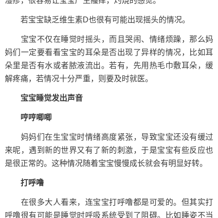
湿疹，很容易让宝宝产生瘙痒，灼烧的感觉。
若宝宝缺乏维生素D也很有可能出现摇头的情况。
宝宝不仅在睡觉时摇头，而且哭闹、情绪烦躁，那么妈
妈们一定要看看宝宝的耳朵是否出现了异样的情况，比如耳
朵里是否有水或者脓液流出。若有，先用热毛巾敷耳朵，缓
解疼痛，若情况十分严重，则要及时就医。
宝宝睡觉发出声音
哼哼唧唧
妈妈们在生宝宝时情绪高度紧张，导致宝宝还没有缓过
来呢，遇到新的世界又有了新的刺激，于是宝宝有些反应也
是很正常的。这种情况随着宝宝慢慢成长就会有明显好转。
打呼噜
在很多大人看来，连宝宝打呼噜都是可爱的。但其实打
呼噜很有可能是睡觉时呼吸系统受到了阻碍。比如睡姿不当