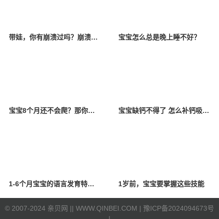
带娃，你有崩溃过吗？崩溃以后该怎么办？
宝宝怎么总是晚上睡不好？
宝宝8个月还不会爬？那你一定要看看！
宝宝缺钙不得了 怎么补钙吸收好？
1-6个月宝宝的语言发育特点是什么？
1岁前，宝宝要掌握这些技能
©
2007-2024 亲贝网 |
| WWW.QINBEI.COM |
豫ICP备2024094673号
|