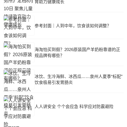
育助力健康成长
参考封面｜人到中年，饮食该如何调整？
海淘怕买到假？2026原装国产羊奶粉靠谱的正
规品牌有哪些？
冰饮、生冷海鲜、冰西瓜……泉州人夏季“标配”
饮食极易引发胃肠炎
人人讲安全 个个会应急 科学应对防震避险