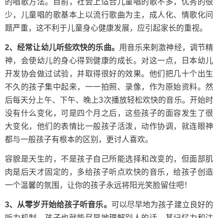
的唱歌方法。目前，社会上适合儿童唱的歌不多，优秀的很
少，儿童唱的歌基本上以流行歌曲为主，成人化、情歌化问
题严重，这不利于儿童身心健康发展，应引起家长的重视。
2、经常让幼儿听些欢快的乐曲。
用音乐来刺激神经，调节精
神，会使幼儿的身心得到健康的成长。对这一点，日本幼儿
开发协会做过试验，并取得很好的效果。他们把几十个出生
不久的孩子集中起来，一一拍照、录像，作为原始资料。然
后每天分上午、下午、晚上3次播放轻松欢快的音乐。开始时
没有什么变化，可是四个月之后，这些孩子的面容发生了很
大变化，他们的表情比一般孩子活泼，动作协调，就连眼神
都与一般孩子有根本的区别，更讨人喜欢。
容貌是天生的，不是孩子自己所能选择和改变的，但面部肌
肉是后天才固定的，多给孩子听点欢快的音乐，给孩子创造
一个温馨的氛围，让你的孩子永远将阳光笑脸留住吧！
3、从零岁开始给孩子听音乐。
可以尽早地为孩子建立良好的
听力机制，孩子也就能尽早地理解别人的话，其记忆力和注