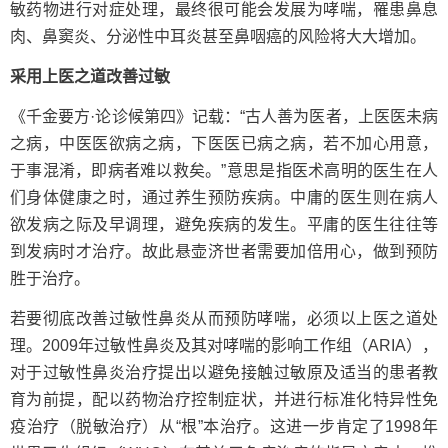
敏药物进行对症处理，最终很可能会发展为哮喘，罹患鼻息
肉、鼻窦炎、分泌性中耳炎甚至鼻咽癌的风险将大大增加。
采用上医之道改善过敏
《千金要方·论诊候第四》记载：“古人善为医者，上医医未病
之病，中医医欲病之病，下医医已病之病，若不加心用意，
于事混淆，即病者难以救矣。”意思是指医术高明的医生在人
们身体健康之时，通过养生预防疾病。中庸的医生则在病人
欲发病之际及早调理，避免疾病的发生。平庸的医生往往等
到发病时才治疗。故此悬壶济世者需要加倍用心，做到预防
胜于治疗。
若要彻底改善过敏性鼻炎从而预防哮喘，必须以上医之道处
理。2009年过敏性鼻炎及其对哮喘的影响工作组（ARIA），
对于过敏性鼻炎治疗提出以避免接触过敏原及适当的患者教
育为前提，配以药物治疗控制症状，并进行标准化特异性免
疫治疗（脱敏治疗）从“根”本治疗。这进一步肯定了1998年