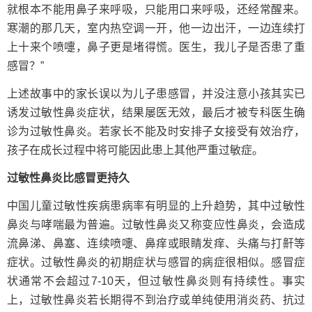
就根本不能用鼻子来呼吸，只能用口来呼吸，还经常醒来。
寒潮的那几天，室内热空调一开，他一边出汗，一边连续打
上十来个喷嚏，鼻子更是堵得慌。医生，我儿子是否患了重
感冒？”
上述故事中的家长误以为儿子患感冒，并没注意小孩其实已
诱发过敏性鼻炎症状，结果屡医无效，最后才被专科医生确
诊为过敏性鼻炎。若家长不能及时安排子女接受有效治疗，
孩子在成长过程中将可能因此患上其他严重过敏症。
过敏性鼻炎比感冒更持久
中国儿童过敏性疾病患病率有明显的上升趋势，其中过敏性
鼻炎与哮喘最为普遍。过敏性鼻炎又称变应性鼻炎，会造成
流鼻涕、鼻塞、连续喷嚏、鼻痒或眼睛发痒、头痛与打鼾等
症状。过敏性鼻炎的初期症状与感冒的病症很相似。感冒症
状通常不会超过7-10天，但过敏性鼻炎则有持续性。事实
上，过敏性鼻炎若长期得不到治疗或单纯使用消炎药、抗过