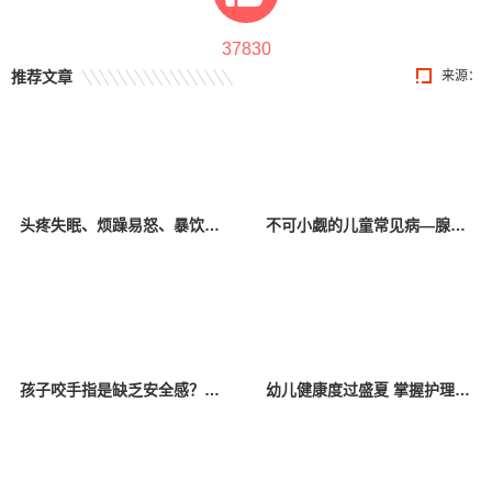
37830
推荐文章
来源：
头疼失眠、烦躁易怒、暴饮暴食、拖延厌学……孩子这些异常向父母传递了哪些“信号”？
不可小觑的儿童常见病—腺样体肥大
孩子咬手指是缺乏安全感？亲贝网小编为你解惑
幼儿健康度过盛夏 掌握护理小知识少生病