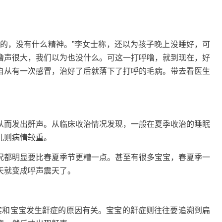
。
采的，没有什么精神。”李女士称，还以为孩子晚上没睡好，可
噜声很大，我们以为也没什么。可这一打呼噜，就到现在，好
自从有一次感冒，治好了后就落下了打呼的毛病。带去看医生
从而发出鼾声。从临床收治情况发现，一般在夏季收治的睡眠
儿则病情较重。
况都明显要比春夏季节更糟一点。甚至有很多宝宝，春夏季一
天就变成呼声震天了。
实和宝宝发生鼾症的原因有关。宝宝的鼾症则往往要追溯到扁