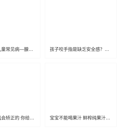
不可小觑的儿童常见病—腺样体肥大
孩子咬手指是缺乏安全感？亲贝网小编为你解惑
扁平足是有机会矫正的 你给孩子买对鞋了吗
宝宝不能喝果汁 鲜榨纯果汁也不行？