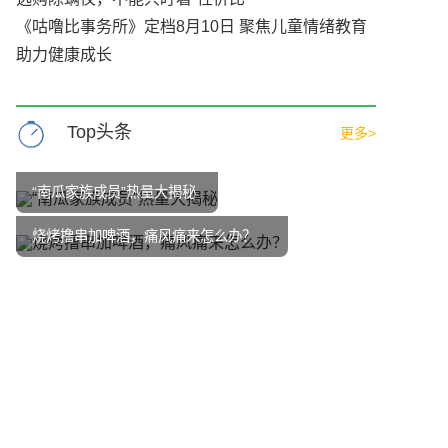
《咕噜比事务所》定档8月10日 聚焦儿童情绪教育
助力健康成长
Top头条
更多>
“南瓜家族成员”热量大揭秘
烧烤撸串加啤酒，痛风痛来怎么办？