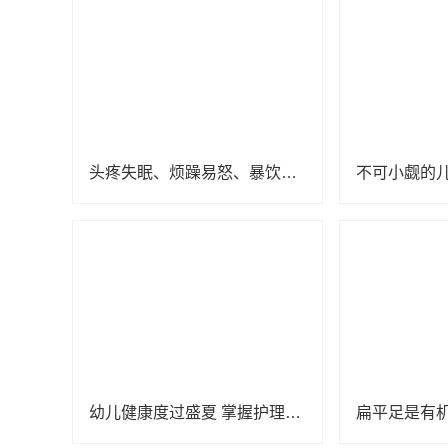
头疼失眠、烦躁易怒、暴饮暴食、拖延厌学……孩子这些异常向父母传递了哪些“信号”？
幼儿健康度过盛夏 掌握护理小知识少生病