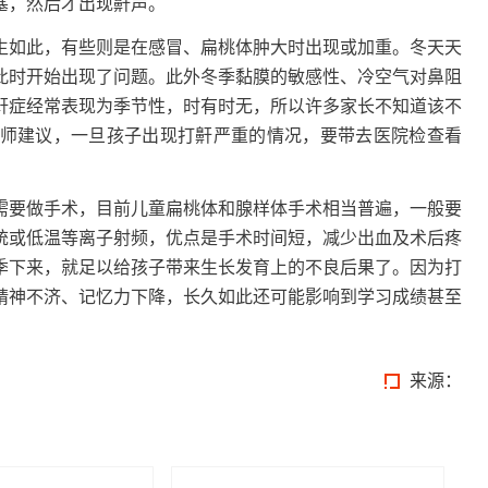
塞，然后才出现鼾声。
生如此，有些则是在感冒、扁桃体肿大时出现或加重。冬天天
此时开始出现了问题。此外冬季黏膜的敏感性、冷空气对鼻阻
鼾症经常表现为季节性，时有时无，所以许多家长不知道该不
师建议，一旦孩子出现打鼾严重的情况，要带去医院检查看
需要做手术，目前儿童扁桃体和腺样体手术相当普遍，一般要
统或低温等离子射频，优点是手术时间短，减少出血及术后疼
季下来，就足以给孩子带来生长发育上的不良后果了。因为打
精神不济、记忆力下降，长久如此还可能影响到学习成绩甚至
来源：