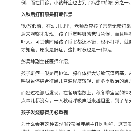
例，而在门诊，小孩鼾症也占到了病患中的四分之一
入秋后打鼾原是鼾症作祟
“没放假前，在幼儿园里，老师反应孩子常常无精打
后来观察才发现，孩子睡觉呼吸感觉很急促，而且呼
吓人。可其他时候孩子睡眠都还不错，也不打呼，就
才知道，原来是鼾症，这打呼竟也是一种病。
彭易坤副主任医师介绍，
孩子鼾症一般是扁桃体、腺样体肥大导致气道堵塞，
呼吸暂停综合征患儿普遍程度较轻，而冬季收治的患
而经过检测后发现，在各项指数上，秋冬季宝宝的情
点事儿都没有，一入秋就呼吸声越来越粗重，到了冬
孩子发烧感冒务必重视
为什么会有这种表现呢?彭易坤副主任医师称，这其