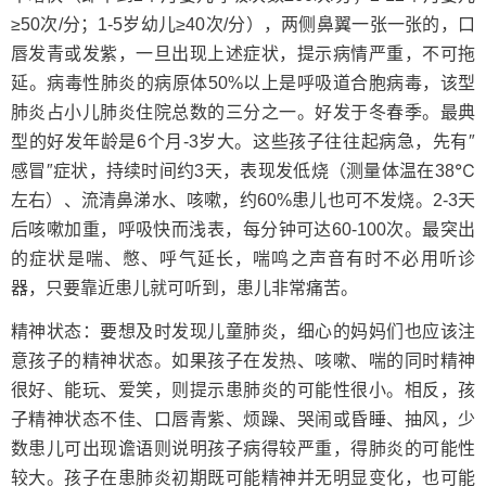
≥50次/分；1-5岁幼儿≥40次/分），两侧鼻翼一张一张的，口
唇发青或发紫，一旦出现上述症状，提示病情严重，不可拖
延。病毒性肺炎的病原体50%以上是呼吸道合胞病毒，该型
肺炎占小儿肺炎住院总数的三分之一。好发于冬春季。最典
型的好发年龄是6个月-3岁大。这些孩子往往起病急，先有″
感冒″症状，持续时间约3天，表现发低烧（测量体温在38℃
左右）、流清鼻涕水、咳嗽，约60%患儿也可不发烧。2-3天
后咳嗽加重，呼吸快而浅表，每分钟可达60-100次。最突出
的症状是喘、憋、呼气延长，喘鸣之声音有时不必用听诊
器，只要靠近患儿就可听到，患儿非常痛苦。
精神状态：要想及时发现儿童肺炎，细心的妈妈们也应该注
意孩子的精神状态。如果孩子在发热、咳嗽、喘的同时精神
很好、能玩、爱笑，则提示患肺炎的可能性很小。相反，孩
子精神状态不佳、口唇青紫、烦躁、哭闹或昏睡、抽风，少
数患儿可出现谵语则说明孩子病得较严重，得肺炎的可能性
较大。孩子在患肺炎初期既可能精神并无明显变化，也可能