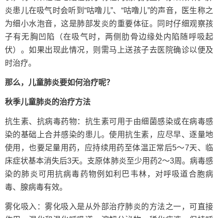
炎患儿在吸气时会听到“咕噜儿”、“咕噜儿”的声音，医生称之
为细小水泡音，这是肺部发炎的重要体征。同时仔细观察孩
子有无胸凹陷（在吸气时，两侧肋骨边缘处内陷随呼吸起
伏）。如果出现此情况，则需马上送孩子去医院确诊以便及
时治疗。
那么，儿童肺炎要如何治疗呢？
秋季儿童肺炎的治疗方法
抗生素、抗病毒药物：抗生素可用于由细菌感染或在病毒感
染的基础上合并感染的患儿。使用抗生素，应尽早、逐量地
使用，也要足量用药，应持续用药至体温正常后5～7天、临
床症状基本消失后3天。支原体肺炎至少用药2～3周。病毒感
染的肺炎可用抗病毒药物例如利巴韦林，对呼吸道合胞病
毒、腺病毒有效。
雾化吸入：雾化吸入是从外部治疗肺炎的方法之一，可直接