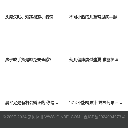
头疼失眠、烦躁易怒、暴饮暴食、拖延厌学……孩子这些异常向父母传递了哪些“信号”？
不可小觑的儿童常见病—腺样体肥大
孩子咬手指是缺乏安全感？亲贝网小编为你解惑
幼儿健康度过盛夏 掌握护理小知识少生病
扁平足是有机会矫正的 你给孩子买对鞋了吗
宝宝不能喝果汁 鲜榨纯果汁也不行？
©
2007-2024 亲贝网 |
| WWW.QINBEI.COM |
豫ICP备2024094673号
|