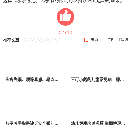
选择温水游泳池，无季节的限制可以持续达到运动的效果。
37710
推荐文章
来源：
作者：王宸玮
头疼失眠、烦躁易怒、暴饮暴食、拖延厌学……孩子这些异常向父母传递了哪些“信号”？
不可小觑的儿童常见病—腺样体肥大
孩子咬手指是缺乏安全感？亲贝网小编为你解惑
幼儿健康度过盛夏 掌握护理小知识少生病