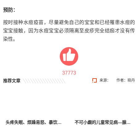
预防：
按时接种水痘疫苗，尽量避免自己的宝宝和已经罹患水痘的
宝宝接触，因为水痘宝宝必须隔离至皮疹完全结痂才没有传
染性。
37773
推荐文章
来源：
作者：晓丹
头疼失眠、烦躁易怒、暴饮暴食、拖延厌学……孩子这些异常向父母传递了哪些“信号”？
不可小觑的儿童常见病—腺样体肥大