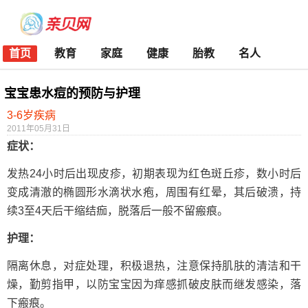
首页
教育
家庭
健康
胎教
名人
宝宝患水痘的预防与护理
3-6岁疾病
2011年05月31日
症状：
发热24小时后出现皮疹，初期表现为红色斑丘疹，数小时后
变成清澈的椭圆形水滴状水疱，周围有红晕，其后破溃，持
续3至4天后干缩结痂，脱落后一般不留瘢痕。
护理：
隔离休息，对症处理，积极退热，注意保持肌肤的清洁和干
燥，勤剪指甲，以防宝宝因为痒感抓破皮肤而继发感染，落
下瘢痕。