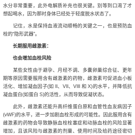
水分非常重要，此外电解质补充也很关键。别等到口渴了才
想起喝水，因为那时身体已经处于轻度脱水状态了。
记住，水是保持血液流动顺畅的关键之一，也是预防血
栓的“隐形武器”。
长期服用雌激素：
也会增加血栓风险
某些女性由于避孕、月经不调、多囊卵巢综合征、更年
期等原因需要服用含有雌激素的药物，雌激素可促进血小板
活化、增加凝血因子(如 II、VII、VIII 和 X)的水平，并降低抗
凝血蛋白(如蛋白 S)的活性，从而导致促凝状态。
此外，雌激素还能升高纤维蛋白原和血管性血友病因子
(vWF)的水平，进一步加剧血栓形成的可能性。因此服用含有
雌激素的药物会导致静脉血栓栓塞症和动脉血栓的风险显著
增加，且该风险与雌激素的剂量、使用时间及给药途径密切