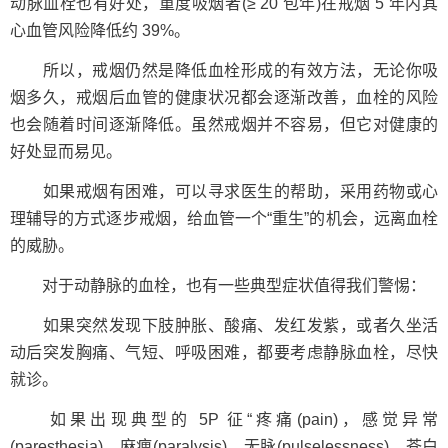
动脉血栓也有好处，重度吸烟者(≥ 20 包年)在戒烟 5 年内其
心血管风险降低约 39%。
所以，戒烟仍然是降低血栓形成的有效方法，无论你吸
烟多久，戒烟后血管的健康状况都会逐渐改善，血栓的风险
也会随着时间逐渐降低。虽然戒烟并不容易，但它对健康的
好处显而易见。
如果戒烟有困难，可以寻求医生的帮助，采用药物或心
理辅导的方式逐步戒烟，给血管一个“重生”的机会，远离血栓
的威胁。
对于动静脉的血栓，也有一些典型症状值得我们警惕：
如果突然发现下肢肿胀、酸痛、发红发紫，或者久坐活
动后突发胸痛、气短、呼吸困难，都要考虑静脉血栓，尽快
就诊。
如果出现典型的 5P 征“疼痛(pain)，感觉异常
(paresthesia)，麻痹(paralysis)，无脉(pulselessness)，苍白