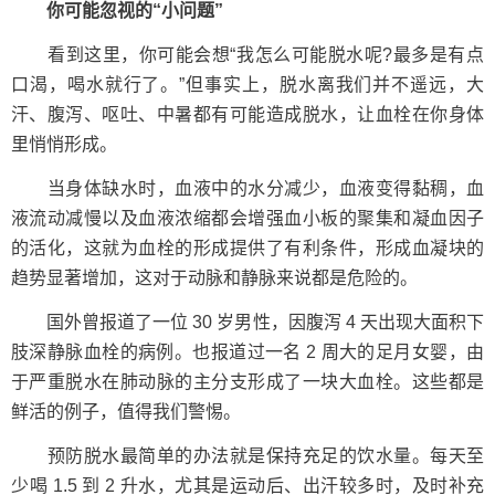
你可能忽视的“小问题”
看到这里，你可能会想“我怎么可能脱水呢?最多是有点
口渴，喝水就行了。”但事实上，脱水离我们并不遥远，大
汗、腹泻、呕吐、中暑都有可能造成脱水，让血栓在你身体
里悄悄形成。
当身体缺水时，血液中的水分减少，血液变得黏稠，血
液流动减慢以及血液浓缩都会增强血小板的聚集和凝血因子
的活化，这就为血栓的形成提供了有利条件，形成血凝块的
趋势显著增加，这对于动脉和静脉来说都是危险的。
国外曾报道了一位 30 岁男性，因腹泻 4 天出现大面积下
肢深静脉血栓的病例。也报道过一名 2 周大的足月女婴，由
于严重脱水在肺动脉的主分支形成了一块大血栓。这些都是
鲜活的例子，值得我们警惕。
预防脱水最简单的办法就是保持充足的饮水量。每天至
少喝 1.5 到 2 升水，尤其是运动后、出汗较多时，及时补充