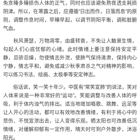
免贪睡多睡损伤人体的正气，同时也应该避免熬夜透支耗损
阴津。所以，在寒露之后，应遵循“日出而作，日落而息”的原
则，调整作息时间，早睡早起，以调节阴阳平衡，调和脏腑
气血。
秋风萧瑟，万物凋零，由盛转衰，不免让人触景生情，
勾起人们心底忧郁的心绪。此时情绪上要注意保持安定平
静，忌骄忌燥，勿使情志外泄，使肺气保持清肃，保持内心
宁静，情志平和，避免或减少秋季肃杀之气对精神的影响，
可以练习书法、绘画、太极拳等安定神志。
俗话说，笑一笑十年少。中医有“常笑宣肺”的说法，笑对
人体来说是一种非常好的“运动”。笑能调整与改善人体的呼
吸，利于体内浊气的排出。适当地增加唱歌、跳舞、远足等
让人开心的活动，都可以有效地改善情绪，有利于将心中的
悲伤、不悦宣泄出去，让人变得乐观。晒太阳也可改善低沉
情绪，对缓解抑郁有一定作用，晴天时可到户外散步，沐浴
阳光。