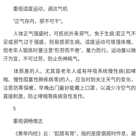
重视适度运动，调达气机
“正气存内，邪不可干”。
人体正气强盛时，可抵抗外来邪气，免于生病;若正气不
足或邪气过于强盛，则易感邪生病。适度运动可增强体魄，
但老年人锻炼时要注意“形劳而不倦”，量力而行。运动量以微
汗为宜，不可过劳，防止伤神耗气。
体质差的人，尤其是老年人或有呼吸系统慢性病(如哮
喘、慢性阻塞性肺疾病等)的人，应当时刻关注天气的变化，
注意防寒保暖，早晚出门最好能戴上口罩，以减少冷空气的
直接刺激，防止哮喘等疾病急性发作。
5
重视调畅情志
《黄帝内经》云：“起居有常”，指的是提倡按时作息，避