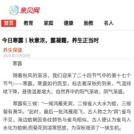
首页
教育
家庭
健康
胎教
名人
今日寒露丨秋意浓，露凝霜，养生正当时
养生保健
2025年10月09日
寒露
随着秋风的渐凉，我们迎来了二十四节气中的第十七个
节气——寒露。寒露如约而至，标志着深秋的到来，气温持
续下降，昼夜温差增大，自然界中的阳气渐收，阴气渐盛。
寒露有三候：“一候鸿雁来宾，二候雀入大水为蛤，三候
菊有黄华。”此时，最后一批鸿雁南飞，古人称之为“宾”;雀鸟
不见，海边蛤蜊因条纹颜色与雀鸟相似，古人便认为雀鸟入
水化为蛤蜊;而菊花则凌寒怒放，为深秋增添了一抹生机。