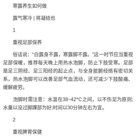
寒露养生如何做
露气寒冷 | 将凝结也
1
重视足部保养
俗话说：“白露身不露，寒露脚不露。”这一时节应当重视
足部保暖，推荐每天晚上用热水泡脚，防止下肢受寒。足部
是足三阴经、足三阳经的起止点，与全身脏腑经络有密切关
系，热水泡脚可以改善足部气血流动，还可减少下肢酸痛、
缓解疲劳。
泡脚时需注意：水温在38~42℃之间，以不伤足为原则;
水量以没过脚踝部为好;时间以30分钟左右为宜。
2
重视脾胃保健