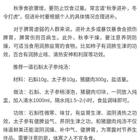
秋季食欲骤增，要防止饮食过量。常言道“秋季进补，冬
令打虎”，但进补时要根据个人的具体情况合理进补。
对于脾胃虚弱的人群来说，进补太多或暴饮暴食会损伤
脾胃，脾胃伤则百病生。此外，秋季干燥，要注意养阴防
燥，可适当食用润肺益胃的食物。比如柿子有润肺生津的功
效，百合有润肺止咳、清热安神和利尿等功效。
推荐一道石斛太子参炖汤：
材料：石斛10g，太子参10g，猪腱肉300g，盐适量。
做法：石斛、太子参稍浸泡，猪腱肉切块，一同放入炖
盅，加入清水1000ml，隔水炖1.5~2小时，食盐调味即可。
功效：石斛性微寒、味甘，有益胃生津、滋阴清热之功
效，太子参有健脾益气、养阴生津之功，和猪腱肉炖汤不仅
味道鲜美还能滋阴润燥、补中气、健脾胃，为寒露时节养生
佳品。需要注意的是，体寒之人不宜多食。