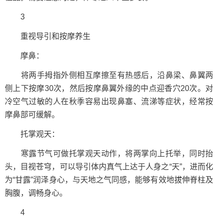
3
重视导引和按摩养生
摩鼻：
将两手拇指外侧相互摩擦至有热感后，沿鼻梁、鼻翼两
侧上下按摩30次，然后按摩鼻翼外缘的中点迎香穴20次。对
冷空气过敏的人在秋季容易出现鼻塞、流涕等症状，经常按
摩鼻部可缓解。
托掌观天：
寒露节气可做托掌观天动作，将两掌向上托举，同时抬
头，目视苍穹，可以导引体内真气上达于人身之“天”，进而化
为“甘露”润泽身心，与天地之气同感，能够有效地拔伸脊柱及
胸腹，调畅身心。
4