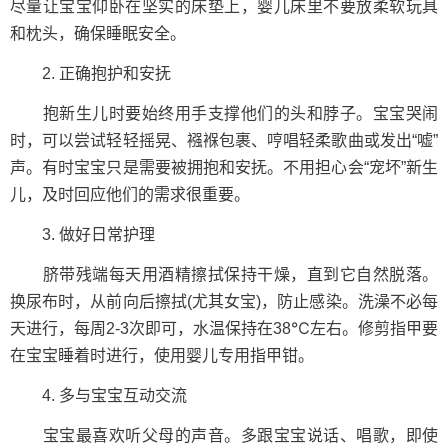
尽量让宝宝仰卧在坚实的床垫上，婴儿床里不要放柔软玩具
和枕头，确保睡眠安全。
2. 正确抱护和安抚
抱新生儿时要始终用手支撑他们的头和脖子。宝宝哭闹
时，可以尝试轻轻摇晃、襁褓包裹、哼唱轻柔歌曲或发出“嘘”
声。有时宝宝只是需要被拥抱和安抚。不用担心会“宠坏”新生
儿，及时回应他们的需求很重要。
3. 做好日常护理
脐带残端每天用酒精擦拭保持干燥，直到它自然脱落。
换尿布时，从前向后擦拭(尤其女宝)，防止感染。洗澡不必每
天进行，每周2-3次即可，水温保持在38℃左右。修剪指甲要
在宝宝睡着时进行，使用婴儿专用指甲钳。
4. 多与宝宝互动交流
宝宝最喜欢听父母的声音。多跟宝宝说话、唱歌，即使