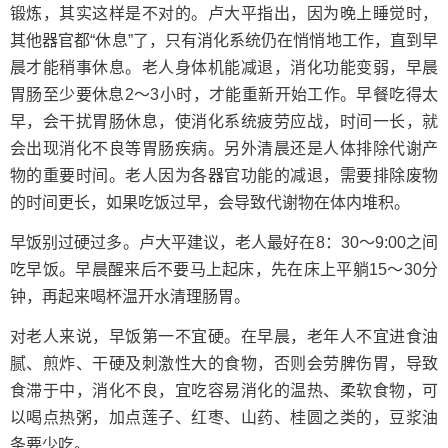
锻炼，其实这样是不对的。卢大平指出，因为晚上睡觉时，
其他器官都“休息”了，只有消化系统仍在悄悄地工作，直到早
晨才能稍事休息。老人身体机能减退，消化功能变弱，早晨
胃肠至少要休息2～3小时，才能重新开始工作。早餐吃得太
早，会干扰胃肠休息，使消化系统疲劳应战，时间一长，就
会出现消化不良等胃肠疾病。另外清晨还是人体排除代谢产
物的重要时间。老人因为各器官功能的减退，需要排除废物
的时间更长，如果吃饭过早，会导致代谢物在体内堆积。
早饭别过硬过多。卢大平建议，老人最好在8：30～9:00之间
吃早饭。早晨醒来后不要马上起床，先在床上平躺15～30分
钟，再起来喝杯温开水清理肠胃。
对老人来说，早饭第一不宜硬。在早晨，老年人不宜进食油
腻、煎炸、干硬及刺激性大的食物，否则会劳脾伤胃，导致
食滞于中，消化不良，宜吃容易消化的温热、柔软食物，可
以喝点热粥，加点莲子、红枣、山药、桂圆之类的，豆浆油
条要少吃。