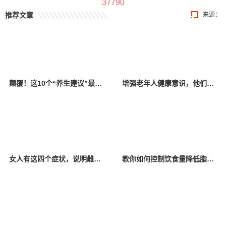
37790
推荐文章
来源：
颠覆！这10个“养生建议”最好别信，当心越养越病！
增强老年人健康意识，他们为居民普及养生知识
女人有这四个症状，说明雌激素低！常吃这4种食物，补充雌激素
教你如何控制饮食量降低脂肪肝风险