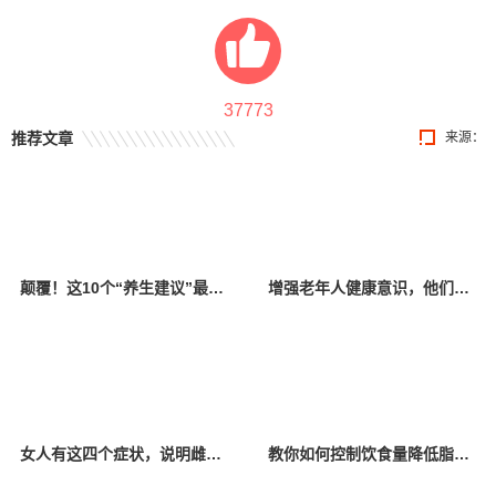
37773
推荐文章
来源：
颠覆！这10个“养生建议”最好别信，当心越养越病！
增强老年人健康意识，他们为居民普及养生知识
女人有这四个症状，说明雌激素低！常吃这4种食物，补充雌激素
教你如何控制饮食量降低脂肪肝风险