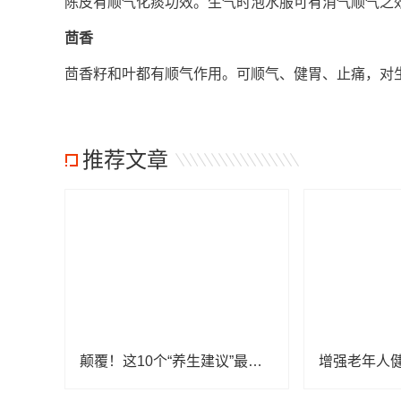
陈皮有顺气化痰功效。生气时泡水服可有消气顺气之
茴香
茴香籽和叶都有顺气作用。可顺气、健胃、止痛，对
推荐文章
颠覆！这10个“养生建议”最好别信，当心越养越病！