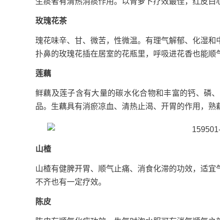
生痰者有清热消痰作用。以青萝卜疗效最佳，红皮白
玫瑰花茶
瑰花味辛、甘、微苦，性微温。有理气解郁、化湿和
扑鼻的玫瑰花插在居室的花瓶里，呼吸进花香也能顺
莲藕
鲜藕及莲子含有大量的碳水化合物和丰富的钙、磷、
品。生藕具有消瘀凉血、清热止渴、开胃的作用，熟
山楂
山楂有健脾开胃、顺气止痛、消食化滞的功效，适宜
不齐也有一定疗效。
陈皮