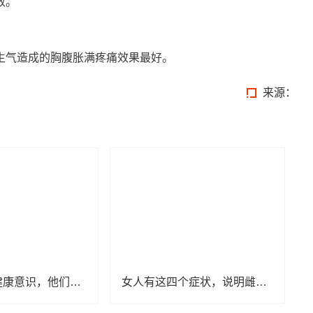
效。
生气造成的胸腹胀满疼痛效果最好。
来源：
增强老年人健康意识，他们为居民普及养生知识
女人有这四个症状，说明雌激素低！常吃这4种食物，补充雌激素