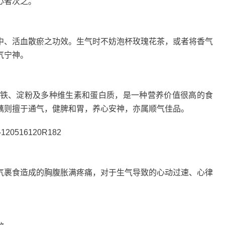
心者次之。
中、活血散瘀之功效。生气时不妨泡杯玫瑰花茶，或者将香气
气宁神。
铁、淀粉及多种维生素和蛋白质，是一种营养价值很高的食
藕则擅于通气，健脾和胃，养心安神，亦属顺气佳品。
气裹食造成的胸腹胀满疼痛，对于生气导致的心动过速、心律