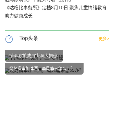
《咕噜比事务所》定档8月10日 聚焦儿童情绪教育
助力健康成长
Top头条
更多>
“南瓜家族成员”热量大揭秘
烧烤撸串加啤酒，痛风痛来怎么办？