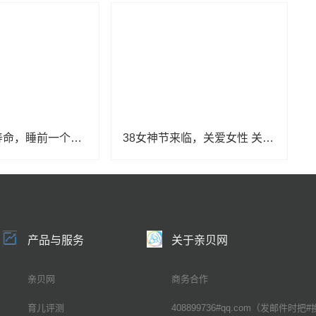
睡眠竟影响寿命，睡前一个动作有助长寿
38女神节来临，关爱女性 关注女性健康
产品与服务
关于亲贝网
亲贝网
商务合作
育儿评测
408899736#qq.com（发邮件时把#