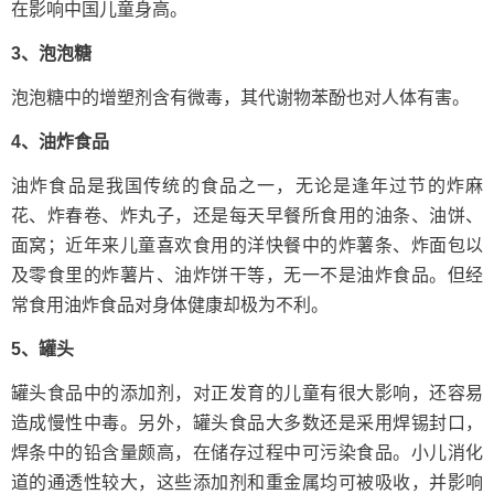
在影响中国儿童身高。
3、泡泡糖
泡泡糖中的增塑剂含有微毒，其代谢物苯酚也对人体有害。
4、油炸食品
油炸食品是我国传统的食品之一，无论是逢年过节的炸麻
花、炸春卷、炸丸子，还是每天早餐所食用的油条、油饼、
面窝；近年来儿童喜欢食用的洋快餐中的炸薯条、炸面包以
及零食里的炸薯片、油炸饼干等，无一不是油炸食品。但经
常食用油炸食品对身体健康却极为不利。
5、罐头
罐头食品中的添加剂，对正发育的儿童有很大影响，还容易
造成慢性中毒。另外，罐头食品大多数还是采用焊锡封口，
焊条中的铅含量颇高，在储存过程中可污染食品。小儿消化
道的通透性较大，这些添加剂和重金属均可被吸收，并影响