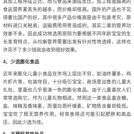
其加工程序成正比，而与食品来源成反比。加工程度越高的
食品营养素丢失的越多，而价格却很高。国外的产品也不见
得要比国产的好，其中很多产品价格高是由干包装考究，原
材料进口关税高，运输费用昂贵造成的，其实二者的营养功
效差不多。因此成功地选用原则为要根据不同年龄宝宝的生
长发育特点，从均衡营养需要出发有针对性地选择，这样也
许花不了多少钱就会收到很好效果。
4、少选膨化食品
近年来膨化儿童小食品在市场上层出不穷，如油炸薯条，鸡
片虾片等，包装夺目，十分吸引宝宝，商场里出售的儿童大
礼包，里面也几乎是清一色的膨化食品。由于儿童喜欢人们
常常选购它，作为儿童礼物相送。然而这一类食品富含糖，
盐、味精及香味素，而蛋白质纤维素、矿物质含量却极低。
宝宝吃了既无营养作用，经常食用还可能引起肥胖和高血
压，因此少选为佳。