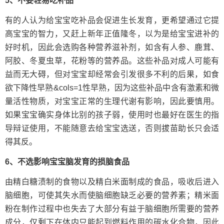
5、不要轻易吃补品
有的人认为给宝宝吃补品会促进生长发育，更希望通过它提
高宝宝的智力，又赶上新年正值隆冬，以为是给宝宝进补的
好时机，因此会选购各种营养滋补剂，如含有人参、鹿茸、
阿胶、冬夏虫草，花粉等的营养品。这些补品对成人可能有
益而无大碍，但对宝宝却经常会引发很多不利的后果，如食
欲下降性早熟&cols=1性早熟，因为这些补品中含有激素和微
量活性物质，对宝宝正常的生理代谢有影响，因此要慎用。
如果宝宝确实身体比别的孩子弱，使用时也最好在医生的指
导辩证使用，不能随意去给宝宝选送，否则拔苗助长只会适
得其反。
6、不选影响宝宝脑发育的损脑食品
由精白糖渍制的食物以及精白米面制成的食品，吸收后进入
脑细胞，可使其失水而使脑细胞缺乏必要的营养素；精米面
粉在制作过程中也失去了大部分有益于脑细胞所需要的营养
成分，仅剩下在体内只能起到燃料作用的碳水化合物，因此