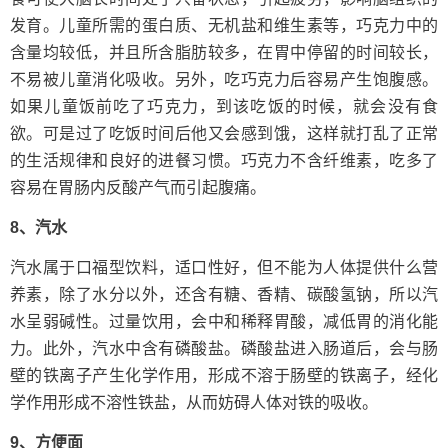
发育。儿童所需的蛋白质、无机盐和维生素等，巧克力中的
含量均较低，并且所含脂肪较多，在胃中停留的时间较长，
不易被儿童消化吸收。另外，吃巧克力后容易产生饱腹感。
如果儿童饭前吃了巧克力，到该吃饭的时候，就会没有食
欲。可是过了吃饭时间后他又会感到饿，这样就打乱了正常
的生活规律和良好的进餐习惯。巧克力不含纤维素，吃多了
容易在胃肠内反酸产气而引起腹痛。
8、汽水
汽水属于口福型饮料，适口性好，但不能为人体提供什么营
养素，除了水分以外，还含有糖、香精、碳酸氢钠，所以汽
水呈弱碱性。过量饮用，会中和稀释胃酸，减低胃的消化能
力。此外，汽水中含有磷酸盐。磷酸盐进入肠道后，会与肠
壁的铁离子产生化学作用，形成不溶于肠壁的铁离子，经化
学作用形成不溶性铁盐，从而妨碍人体对铁的吸收。
9、方便面