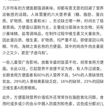
几乎所有的方便面都强调美味，却都有意无意的回避了营养
这敏感的话题。人体需要的六大营养素（糖、脂肪、蛋白
质、矿物质、维生素和水），无论缺乏哪一种，时间长了极
易患病。方便面以面粉为主，主要成分是碳水化合物，另有
少量味精、盐等调味品，在制作过程中维生素又大量丧失，
因此蛋白质、维生素、矿物质、均严重不足。即使是冠以鸡
精、牛肉、海鲜之类名称的方便面，其中的鸡肉牛肉含量是
少之又少，甚至“子虚乌有”。
一些儿童受广告影响，放着丰盛的饭菜不吃，经常食用方便
面。长此以往，引起营养不良便不足为奇，有人作过调查，
长期食用方便面者有60％的人营养不良，54％的人患缺铁性
贫血，29％的人患核黄素缺乏症，16％的缺锌，23％的因缺
乏维生素A而患眼疾。
此外，方便面除营养价值低外还常常存在脂肪氧化问题，食
用时或多或少的会从中摄入防腐剂和色素，这些成分都对儿