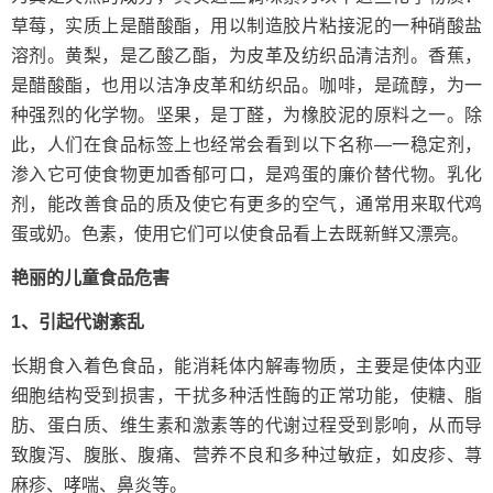
草莓，实质上是醋酸酯，用以制造胶片粘接泥的一种硝酸盐
溶剂。黄梨，是乙酸乙酯，为皮革及纺织品清洁剂。香蕉，
是醋酸酯，也用以洁净皮革和纺织品。咖啡，是疏醇，为一
种强烈的化学物。坚果，是丁醛，为橡胶泥的原料之一。除
此，人们在食品标签上也经常会看到以下名称—一稳定剂，
渗入它可使食物更加香郁可口，是鸡蛋的廉价替代物。乳化
剂，能改善食品的质及使它有更多的空气，通常用来取代鸡
蛋或奶。色素，使用它们可以使食品看上去既新鲜又漂亮。
艳丽的儿童食品危害
1、引起代谢紊乱
长期食入着色食品，能消耗体内解毒物质，主要是使体内亚
细胞结构受到损害，干扰多种活性酶的正常功能，使糖、脂
肪、蛋白质、维生素和激素等的代谢过程受到影响，从而导
致腹泻、腹胀、腹痛、营养不良和多种过敏症，如皮疹、荨
麻疹、哮喘、鼻炎等。