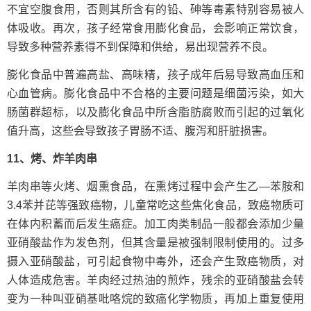
不宜空腹食用，否则其所含有的铅、砷等毒素特别容易被人
体吸收。再次，孩子经常食用膨化食品，会影响正常饮食，
导致多种营养素得不到保障和供给，易出现营养不良。
膨化食品中普遍高盐、高味精，孩子成年后易导致高血压和
心血管病。膨化食品中不合格的主要问题是细菌污染，如大
肠菌群超标，以及膨化食品中所含脂肪腐败而引起的过氧化
值升高，这些会导致孩子胃肠不适、腹泻和肝脏损害。
11、烤、炸羊肉串
羊肉串等火烤、烟熏食品，在熏烤过程中会产生乙—苯胺和
3.4苯并芘等强致癌物，儿童常吃这些焦化食品，致癌物质可
在体内积蓄而后发生癌症。加工肉类制品一般都会添加少量
亚硝酸盐作为发色剂，但其含量是被强制限制使用的。过多
摄入亚硝酸盐，可引起食物中毒外，还会产生致癌物质，对
人体造成危害。羊肉经过热油的煎炸，残余的亚硝酸盐会转
变为一种叫亚硝基吡咯烷的致癌化学物质，再加上重复使用