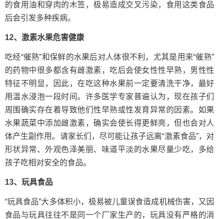
的食用油和穿肉的木签，极易造成交叉污染，食用这类食品
后会引发多种疾病。
12、激素水果危害健康
吃经“催熟”和保鲜的水果后对人体很不利，尤其是用来“催熟”
的药物中很多都含有雌激素，吃后会使女性性早熟，男性性
特征不明显，因此，在吃这种水果前一定要清洗干净，最好
用温水浸泡一段时间。许多医学专家普遍认为，现在孩子们
周围确实存在着导致他们性早熟或性发育异常的因素。如果
水果蔬菜中添加雌激素，确实会使长得更鲜亮，但也会对人
体产生副作用。请家长们，尽可能让孩子远离“激素食品”，对
形状异常、外观色泽美丽、味道平淡的水果尽量少吃，多给
孩子吃相对安全的食品。
13、玩具食品
“玩具食品”大多体积小，极易被儿童误食造成机械伤害，又因
食品与玩具往往不是同一个厂家生产的，玩具没有严格的消