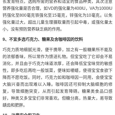
长发育特点，选购所需的营养和适宜的食品种类，其次注意
营养强化量是否合理，如VD的强化量为400IU，VA为1000IU
钙强化至800毫克铁强化至15毫克，锌强化为10毫克。以免
强化量过大，超出儿童生理摄取量而引起中毒，或强化量太
小，没有预防营养缺乏病的作用。
9、不宜多选巧克力、糖果及含咖啡因的饮料
巧克力质地细腻光滑，便干携带，加之有一般糖果所不能及
的浓郁香味，所以常作为馈送礼物。但宝宝吃了它却会不易
消化，并且由于巧克力味道浓厚，还会降低宝宝味觉的敏感
性，即多吃后再吃一般饭菜，便味如嚼蜡，使得宝宝食欲下
降而不愿吃饭。同时，巧克力如和咖啡因一同用，会使宝宝
大脑兴奋而出现难以入睡。咖啡因还可抑制大脑细胞的修
复，导致细胞突变，从而引起发育障碍。糖果类食品口感
好，种类又多宝宝们非常喜欢。但糖分高，热量大，易导致
龋齿和肥胖。