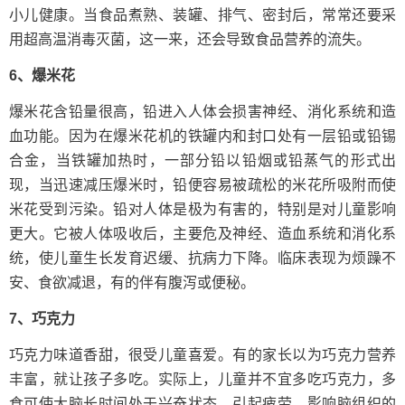
小儿健康。当食品煮熟、装罐、排气、密封后，常常还要采
用超高温消毒灭菌，这一来，还会导致食品营养的流失。
6、爆米花
爆米花含铅量很高，铅进入人体会损害神经、消化系统和造
血功能。因为在爆米花机的铁罐内和封口处有一层铅或铅锡
合金，当铁罐加热时，一部分铅以铅烟或铅蒸气的形式出
现，当迅速减压爆米时，铅便容易被疏松的米花所吸附而使
米花受到污染。铅对人体是极为有害的，特别是对儿童影响
更大。它被人体吸收后，主要危及神经、造血系统和消化系
统，使儿童生长发育迟缓、抗病力下降。临床表现为烦躁不
安、食欲减退，有的伴有腹泻或便秘。
7、巧克力
巧克力味道香甜，很受儿童喜爱。有的家长以为巧克力营养
丰富，就让孩子多吃。实际上，儿童并不宜多吃巧克力，多
食可使大脑长时间处于兴奋状态，引起疲劳，影响脑组织的