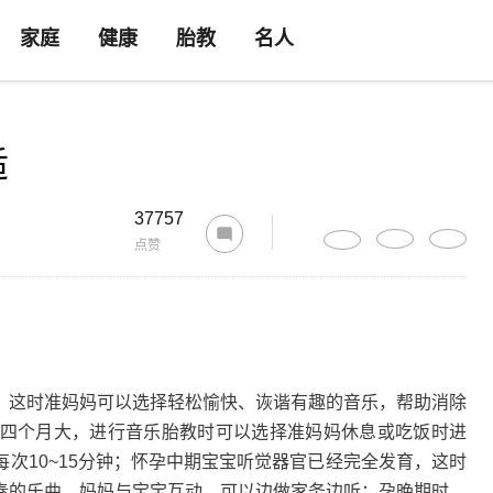
家庭
健康
胎教
名人
适
37757
点赞
，这时准妈妈可以选择轻松愉快、诙谐有趣的音乐，帮助消除
四个月大，进行音乐胎教时可以选择准妈妈休息或吃饭时进
次10~15分钟；怀孕中期宝宝听觉器官已经完全发育，这时
奏的乐曲，妈妈与宝宝互动，可以边做家务边听；孕晚期时，