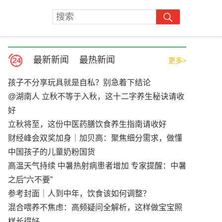
最新新闻
最热新闻
更多>
孩子不分享玩具就是自私？别急着下结论
@湖南人 立秋不等于入秋，这十二字养生秘诀请收
好
立秋将至，这份中医药膳饮食养生指南请收好
财经峰会双奖加身｜加贝高：聚焦细分需求，做懂
中国孩子的儿童奶粉国货
高温天气持续 中暑热射病患者增加 专家提醒：中暑
之后“六不要”
参考封面｜人到中年，饮食该如何调整？
混合喂养不焦虑：高频疑问全解析，这样做宝宝照
样长得好