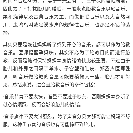
时间不超过30分钟，等于一天会有二、三十次的睡眠周期，
因此为了不打扰胎儿的睡眠，一般来说胎教音乐以轻音乐、
柔和旋律以及古典音乐为主，而像舒眠音乐以及大自然河
川、虫鸣鸟叫或是溪水声的规律性音乐，也都是不错的选
择。
其实只要是能让妈妈听了感到开心的音乐，都可以作为胎教
音乐。医师提醒孕妈咪，其实不必为了胎教目的而进行胎
教，反而是随时保持妈妈本身情绪愉快比较重要。不过由于
胎儿和外界之间隔了羊水、子宫壁和肚皮，郑丞杰医师强
调，听音乐做胎教的音量可能要稍微大一些，胎儿才听得
见。总括来说，适合当胎教音乐的条件包括：
‧音乐节奏不要太快，音量不要过于吵杂，否则妈妈本身听了
就心情烦躁，反而会影响胎儿的情绪。
‧音乐旋律不要太过强烈，除了声音分贝太强可能让妈妈不舒
服，这种重节奏的音乐也有可能惊吓到胎儿。