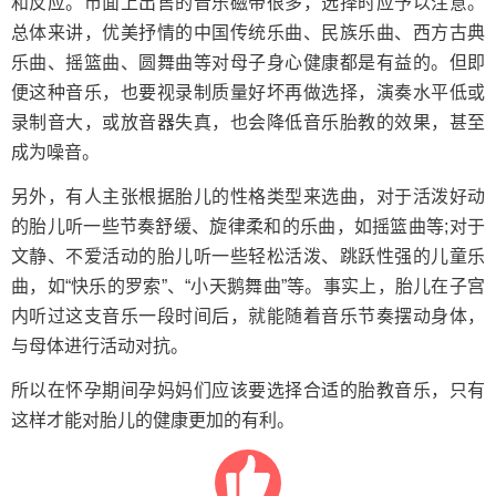
和反应。市面上出售的音乐磁带很多，选择时应予以注意。
总体来讲，优美抒情的中国传统乐曲、民族乐曲、西方古典
乐曲、摇篮曲、圆舞曲等对母子身心健康都是有益的。但即
便这种音乐，也要视录制质量好坏再做选择，演奏水平低或
录制音大，或放音器失真，也会降低音乐胎教的效果，甚至
成为噪音。
另外，有人主张根据胎儿的性格类型来选曲，对于活泼好动
的胎儿听一些节奏舒缓、旋律柔和的乐曲，如摇篮曲等;对于
文静、不爱活动的胎儿听一些轻松活泼、跳跃性强的儿童乐
曲，如“快乐的罗索”、“小天鹅舞曲”等。事实上，胎儿在子宫
内听过这支音乐一段时间后，就能随着音乐节奏摆动身体，
与母体进行活动对抗。
所以在怀孕期间孕妈妈们应该要选择合适的胎教音乐，只有
这样才能对胎儿的健康更加的有利。