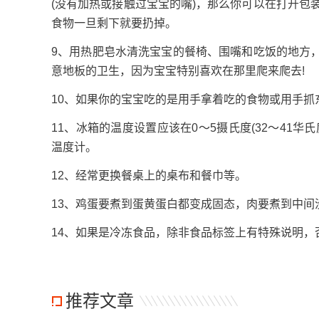
(没有加热或接触过宝宝的嘴)，那么你可以在打开包
食物一旦剩下就要扔掉。
9、用热肥皂水清洗宝宝的餐椅、围嘴和吃饭的地方
意地板的卫生，因为宝宝特别喜欢在那里爬来爬去!
10、如果你的宝宝吃的是用手拿着吃的食物或用手
11、冰箱的温度设置应该在0～5摄氏度(32～41
温度计。
12、经常更换餐桌上的桌布和餐巾等。
13、鸡蛋要煮到蛋黄蛋白都变成固态，肉要煮到中间
14、如果是冷冻食品，除非食品标签上有特殊说明，
推荐文章