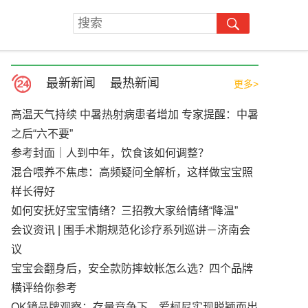
最新新闻
最热新闻
更多>
高温天气持续 中暑热射病患者增加 专家提醒：中暑
之后“六不要”
参考封面｜人到中年，饮食该如何调整？
混合喂养不焦虑：高频疑问全解析，这样做宝宝照
样长得好
如何安抚好宝宝情绪？三招教大家给情绪“降温”
会议资讯 | 围手术期规范化诊疗系列巡讲－济南会
议
宝宝会翻身后，安全款防摔蚊帐怎么选？四个品牌
横评给你参考
OK镜品牌观察：存量竞争下，爱柯尼实现脱颖而出