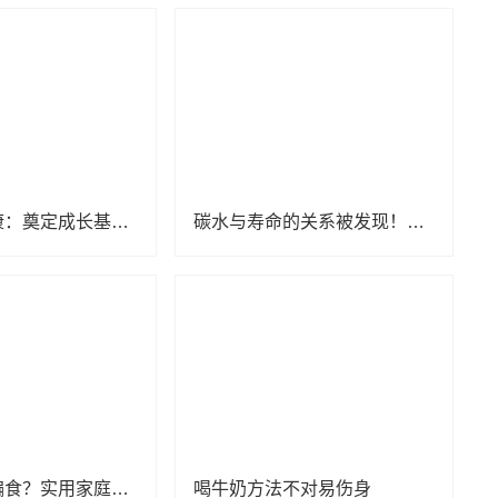
儿童饮食健康：奠定成长基石的关键
碳水与寿命的关系被发现！主食该怎么吃，大有讲究
孩子挑食、偏食？实用家庭干预技巧，请收藏！
喝牛奶方法不对易伤身