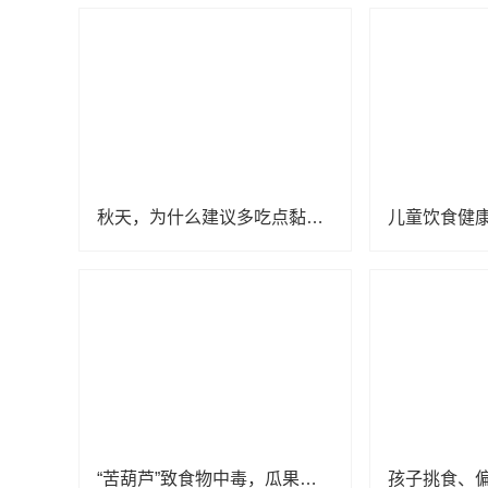
秋天，为什么建议多吃点黏液菜？
“苦葫芦”致食物中毒，瓜果苦味是异常信号