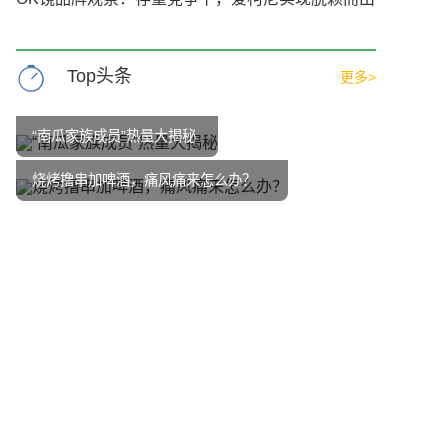
Top头条
更多>
“南瓜家族成员”热量大揭秘
烧烤撸串加啤酒，痛风痛来怎么办？