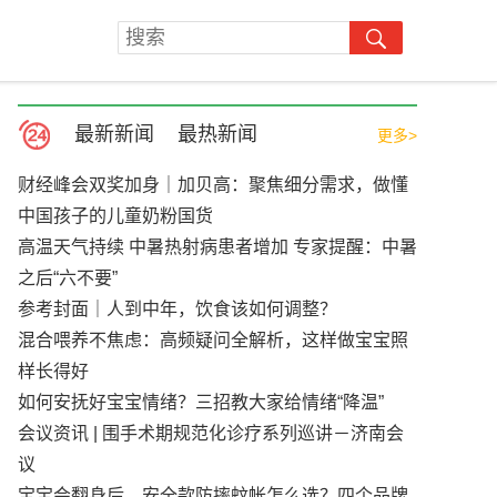
最新新闻
最热新闻
更多>
财经峰会双奖加身｜加贝高：聚焦细分需求，做懂
中国孩子的儿童奶粉国货
高温天气持续 中暑热射病患者增加 专家提醒：中暑
之后“六不要”
参考封面｜人到中年，饮食该如何调整？
混合喂养不焦虑：高频疑问全解析，这样做宝宝照
样长得好
如何安抚好宝宝情绪？三招教大家给情绪“降温”
会议资讯 | 围手术期规范化诊疗系列巡讲－济南会
议
宝宝会翻身后，安全款防摔蚊帐怎么选？四个品牌