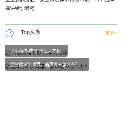
横评给你参考
Top头条
更多>
“南瓜家族成员”热量大揭秘
烧烤撸串加啤酒，痛风痛来怎么办？