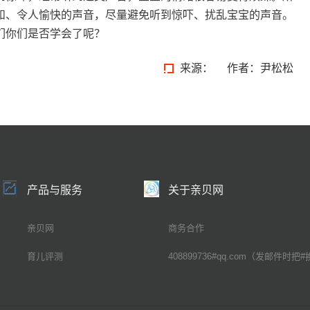
和、令人愉快的声音，尽量避免听到惊吓、扰乱宝宝的声音。
们你们是否学会了呢？
来源：
作者：尹松松
产品与服务
关于亲贝网
亲贝网
商务合作
育儿评测
408899736#qq.com（发邮件时把#