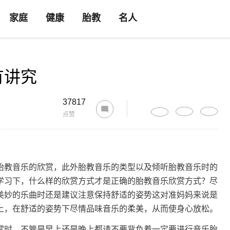
家庭
健康
胎教
名人
有讲究
37817
点赞
胎教音乐的欣赏，此外胎教音乐的类型以及倾听胎教音乐时的
学习下，什么样的欣赏方式才是正确的胎教音乐欣赏方式？尽
美妙的乐曲时还是建议注意保持舒适的姿势这对准妈妈来说是
上，在舒适的姿势下尽情品味音乐的柔美，从而使身心放松。
赏时，不管是早上还是晚上都请不要背负着一定要进行音乐胎