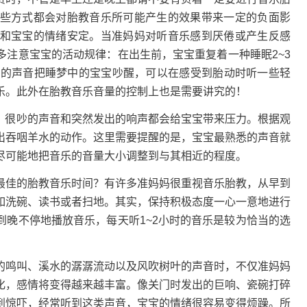
些方式都会对胎教音乐所可能产生的效果带来一定的负面影
和宝宝的情绪安定。当准妈妈对听音乐感到厌倦或产生反感
多注意宝宝的活动规律：在出生前，宝宝重复着一种睡眠2~3
响的声音把睡梦中的宝宝吵醒，可以在感受到胎动时听一些轻
乐。此外在胎教音乐音量的控制上也是需要讲究的！
贝。很吵的声音和突然发出的响声都会给宝宝带来压力。根据观
出吞咽羊水的动作。这里需要提醒的是，宝宝最熟悉的声音就
尽可能地把音乐的音量大小调整到与其相近的程度。
最佳的胎教音乐时间？有许多准妈妈很重视音乐胎教，从早到
如洗碗、读书或者扫地。其实，保持积极态度一心一意地进行
到晚不停地播放音乐，每天听1~2小时的音乐是较为恰当的选
的鸣叫、溪水的潺潺流动以及风吹树叶的声音时，不仅准妈妈
化，感情将变得越来越丰富。像关门时发出的巨响、瓷碗打碎
到惊吓，经常听到这类声音，宝宝的情绪很容易变得烦躁。所