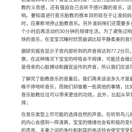
教的义务感，还有强迫自己去听不感兴趣的音乐，这
响。要知道进行音乐胎教的根本目的就在于让准妈妈
时，应果断地停止胎教音乐。另外准妈咪们还需要多
个小时后再活动约30分钟的规律生活。为了避免过
快的音乐，在宝宝沉睡时欣赏曲调比较平静柔美的音
据研究报告显示子宫内部听到的声音将达到77.2分
察，在这种情况下宝宝的呼吸会不规律，可能还会做
是母亲的心脏搏动和器官运作的声音，所以我们应该
了解完了胎教音乐的音量后，我们再来谈谈多久才是
晚不停地听音乐，而她们却做着一些其他的事情，比
音乐胎教往往可以带来更佳的功效。此外，比起从早
择；
在音乐类型上尽可能的选择自然的声音。在听到鸟儿
的内心会感到一阵清爽，宝宝的情绪也会有积极的变
的声音、夫妻之间的争吵和刺耳的电话铃会使宝宝受