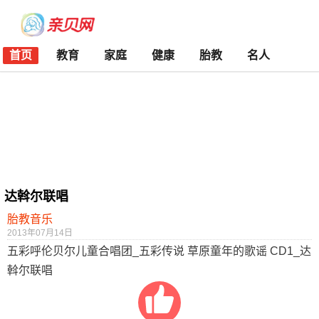
首页
教育
家庭
健康
胎教
名人
达斡尔联唱
胎教音乐
2013年07月14日
五彩呼伦贝尔儿童合唱团_五彩传说 草原童年的歌谣 CD1_达
斡尔联唱