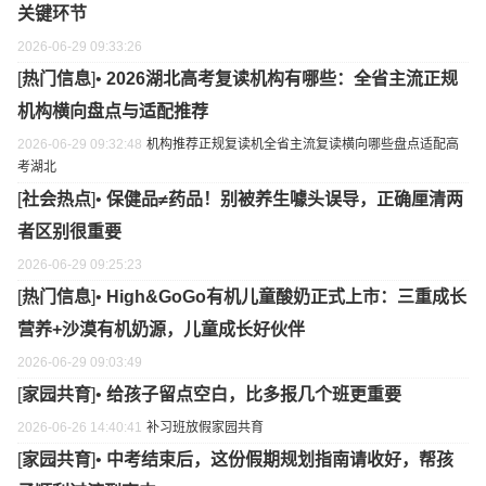
关键环节
2026-06-29 09:33:26
[
热门信息
]•
2026湖北高考复读机构有哪些：全省主流正规
机构横向盘点与适配推荐
2026-06-29 09:32:48
机构
推荐
正规
复读机
全省
主流
复读
横向
哪些
盘点
适配
高
考
湖北
[
社会热点
]•
保健品≠药品！别被养生噱头误导，正确厘清两
者区别很重要
2026-06-29 09:25:23
[
热门信息
]•
High&GoGo有机儿童酸奶正式上市：三重成长
营养+沙漠有机奶源，儿童成长好伙伴
2026-06-29 09:03:49
[
家园共育
]•
给孩子留点空白，比多报几个班更重要
2026-06-26 14:40:41
补习班
放假
家园共育
[
家园共育
]•
中考结束后，这份假期规划指南请收好，帮孩