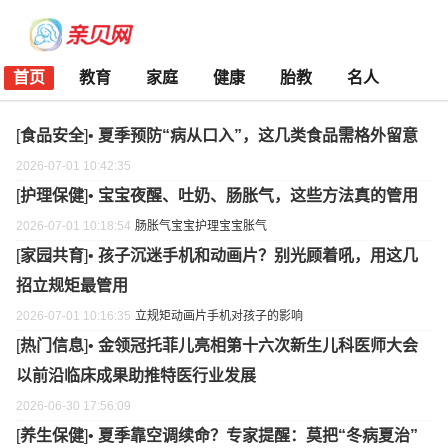
首页
教育
家庭
健康
胎教
名人
[
食品安全
]•
夏季预防“病从口入”，这几类食品需格外留意
2026-07-01 10:42:35
[
护理保健
]•
宝宝夜醒、吐奶、肠胀气，这些方法真的管用
2026-07-01 10:18:54
肠胀气
宝宝护理
宝宝胀气
[
家园共育
]•
孩子沉迷手机和动画片？别光顾着吼，用这几
招立规矩最管用
2026-07-01 10:16:35
立规矩
动画片
手机对孩子的影响
[
热门信息
]•
金领冠托菲儿亮相第十六次新生儿科医师大会
以前沿临床成果助推特医行业发展
2026-06-30 17:56:09
[
养生保健
]•
夏季靠空调续命？专家提醒：莫把“冬病夏治”