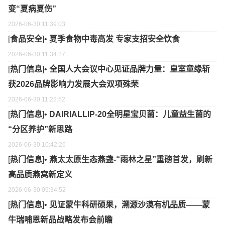
变“夏病夏伤”
2026-06-30 11:39:03
[
食品安全
]•
夏季食物中毒高发 专家支招安全饮食
2026-06-30 11:34:27
[
热门信息
]•
全国人大会议中心见证品牌力量：皇室童缘斩
获2026品牌影响力发展大会双项殊荣
2026-06-30 11:22:52
[
热门信息
]•
DAIRIALLIP-20全明星宝贝菌：儿童益生菌的
“分区养护”新思路
2026-06-30 10:42:26
[
热门信息
]•
燕太太原生态燕盏-“雨林之星”重磅首发，刷新
高品质燕窝新定义
2026-06-30 09:34:52
[
热门信息
]•
见证蒙牛科研硕果，溯源沙漠有机品质——蒙
牛瑞哺恩新品战略发布会前瞻