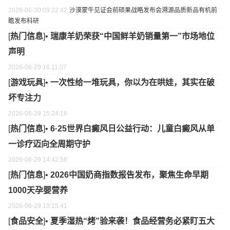
2026-06-30 09:22:42
沙漠
蒙牛
见证
会前
硕果
战略
发布会
溯源
品质
新品
有机
前
瞻
发布
科研
[
热门信息
]•
瑞康羊奶荣获“中国鲜羊奶销量第一”市场地位
声明
2026-06-29 16:11:07
[
游戏玩具
]•
一次性给一堆玩具，你以为在哄娃，其实在破
坏专注力
2026-06-29 15:24:18
[
热门信息
]•
6·25世界白癜风日公益行动：儿童白癜风从单
一诊疗迈向全周期守护
2026-06-29 14:42:56
[
热门信息
]•
2026中国奶商指数报告发布，聚焦生命早期
1000天孕婴营养
2026-06-29 10:15:41
[
食品安全
]•
夏季湿热“烤”验来袭！食品经营务必紧盯五大