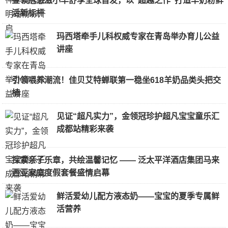
金领冠悠滋小羊舒享全球首发，以“超越之作”打造羊奶粉鲜
活新标杆
玛西塔牵手儿科权威专家在青岛举办育儿公益
讲座
引领喂养潮流！佳贝艾特蝉联第一稳坐618羊奶品类头把交
椅
见证“超凡实力”，金领冠珍护超凡宝宝童乐汇
成都站精彩来袭
探索亲子乐章，共绘温馨记忆 —— 泛太平洋酒店集团马来
西亚家庭度假套餐盛情启幕
鲜活爱幼儿配方液态奶——宝宝的夏季专属鲜
活营养