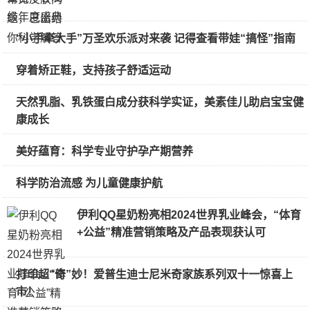
“小手牵大手”万圣欢乐派对来袭 记得查看带娃“搞怪”指南
穿着矫正鞋，支持孩子舒适运动
天然乳脂、乳铁蛋白成分获科学实证，美素佳儿助启宝宝健
康成长
美好蕴育：科学专业守护孕产期营养
科学防治流感 为儿童健康护航
伊利QQ星奶粉亮相2024世界乳业峰会，“体育
+公益”精准营销策略及产品表现获认可
打印超“奇”妙！爱普生迪士尼米奇家族系列双十一惊喜上
市！