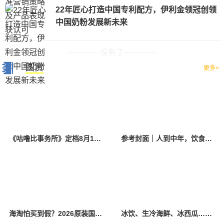
22年匠心打造中国专利配方，伊利金领冠创领
中国奶粉发展新未来
-------------没有了-------------
图赏
更多>
《咕噜比事务所》定档8月10日 聚焦儿童情绪教育助力健康成长
参考封面｜人到中年，饮食该如何调整？
海淘怕买到假？2026原装国产羊奶粉靠谱的正规品牌有哪些？
冰饮、生冷海鲜、冰西瓜……泉州人夏季“标配”饮食极易引发胃肠炎