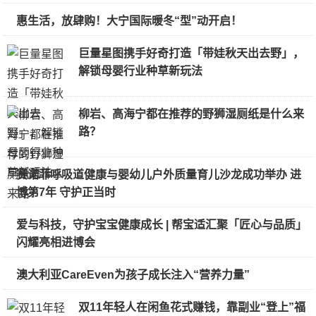
惠生活，放肆购！大宁国际暖冬“型”动开启！
巨量星图携手好奇打造「带娃秋天出去野」，
解锁母婴行业种草新玩法
柳岩、高海宁都在推荐的野狮湿厕纸是什么来
路？
赛诺菲呼吸道健康与婴幼儿户外质量育儿沙龙成功举办 进
博第7年 守护正当时
爱与科技，守护宝宝健康成长 | 帮宝适汇聚「匠心与品质」
闪耀亮相进博会
澳大利亚CareEven为孩子成长注入“营养力量”
双11年轻人在闲鱼花式赚钱，靠副业“登上”福