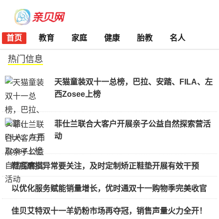
首页
教育
家庭
健康
胎教
名人
热门信息
天猫童装双十一总榜，巴拉、安踏、FILA、左
西Zosee上榜
菲仕兰联合大客户开展亲子公益自然探索营活
动
鞋底磨损异常要关注，及时定制矫正鞋垫开展有效干预
以优化服务赋能销量增长，优时通双十一购物季完美收官
佳贝艾特双十一羊奶粉市场再夺冠，销售声量火力全开！