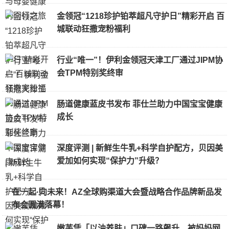
金领冠“1218珍护铂萃超凡守护日”精彩开启 百
城联动狂撒宠粉福利
行业“唯一”！伊利金领冠天津工厂通过JIPM协
会TPM特别奖终审
肠道健康蓝皮书发布 菲仕兰助力中国宝宝健康
成长
深度评测 | 新鲜生牛乳+科学自护配方，贝因美
爱加如何实现“保护力”升级？
在一起·向未来！AZ全球购渠道大会暨战略合作品牌新品发
布会圆满落幕！
嫩芙凭「以油养肤」口碑一路飙升，被妈妈网