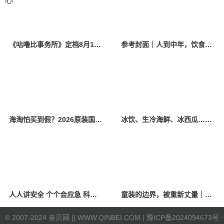
《咕噜比事务所》定档8月10日 聚焦儿童情绪教育助力健康成长
参考封面｜人到中年，饮食该如何调整？
海淘怕买到假？2026原装国产羊奶粉靠谱的正规品牌有哪些？
冰饮、生冷海鲜、冰西瓜……泉州人夏季“标配”饮食极易引发胃肠炎
人人讲安全 个个会应急 科学应对防震避险
童装的边界，被重新丈量｜2026中国国际时装周·童话小镇圆满收官
©
2007-2024 亲贝网 |
| WWW.QINBEI.COM |
豫ICP备2024094673号