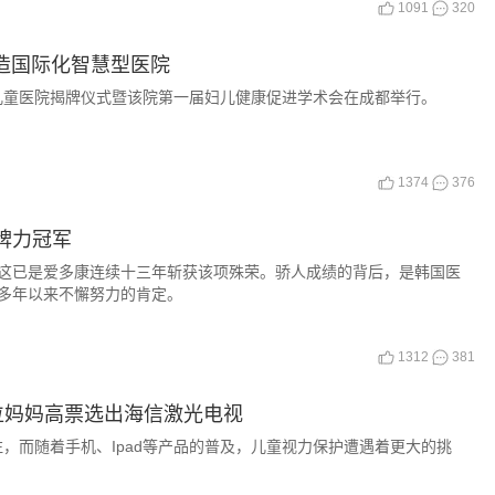
1091
320
造国际化智慧型医院
妇女儿童医院揭牌仪式暨该院第一届妇儿健康促进学术会在成都举行。
1374
376
牌力冠军
这已是爱多康连续十三年斩获该项殊荣。骄人成绩的背后，是韩国医
多年以来不懈努力的肯定。
1312
381
0位妈妈高票选出海信激光电视
，而随着手机、Ipad等产品的普及，儿童视力保护遭遇着更大的挑