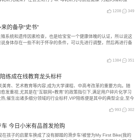
1208
349
多来的备孕“史书”
生殖系统和遗传因素检查，也是给宝宝一个健康体魄的认证，所以说这
果说身体存在一些不利于怀孕的条件，可以先进行调整，然后再进行备
1384
351
IP陪练成在线教育龙头标杆
关美育、艺术教育等内容,成为大学课程、中高考改革的重要方向。随
愈发重视,尤其是在“互联网+教育”的政策指引下,满足用户碎片化学习
热,催生出诸多细分领域的行业标杆,VIP陪练便是其中的典型企业,至今
。
993
302
车 今日小米有品首发抢购
孩子的启蒙车换成了没有脚踏的滑步车!被誉为My First Bike(我的