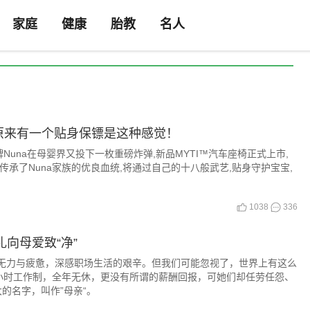
家庭
健康
胎教
名人
市，原来有一个贴身保镖是这种感觉！
牌Nuna在母婴界又投下一枚重磅炸弹,新品MYTI™汽车座椅正式上市,
™传承了Nuna家族的优良血统,将通过自己的十八般武艺,贴身守护宝宝,
1038
336
向母爱致“净”
表示无力与疲惫，深感职场生活的艰辛。但我们可能忽视了，世界上有这么
小时工作制，全年无休，更没有所谓的薪酬回报，可她们却任劳任怨、
的名字，叫作”母亲“。