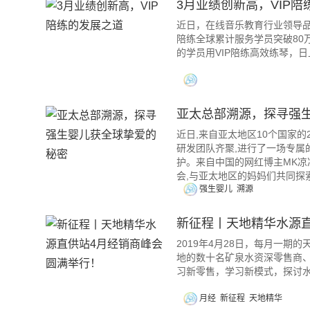
3月业绩创新高，VIP
近日，在线音乐教育行业领导品
陪练全球累计服务学员突破80万
的学员用VIP陪练高效练琴，
亚太总部溯源，探寻强
近日,来自亚太地区10个国家
研发团队齐聚,进行了一场专属
护。来自中国的网红博主MK
会,与亚太地区的妈妈们共同探
强生婴儿
溯源
新征程丨天地精华水源
2019年4月28日，每月一期
地的数十名矿泉水资深零售商
习新零售，学习新模式，探讨
月经
新征程
天地精华