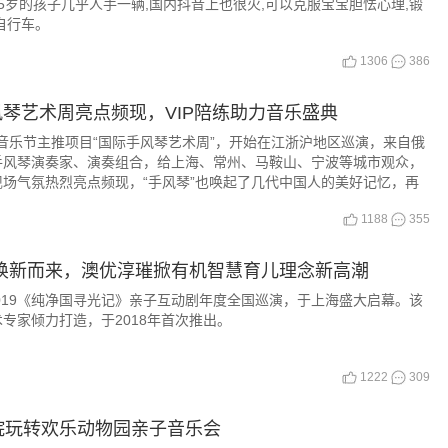
-5岁的孩子几乎人手一辆,国内抖音上也很火,可以克服宝宝胆怯心理,锻
自行车。
1306
386
手风琴艺术周亮点频现，VIP陪练助力音乐盛典
国际音乐节主推项目“国际手风琴艺术周”，开始在江浙沪地区巡演，来自俄
手风琴演奏家、演奏组合，给上海、常州、马鞍山、宁波等城市观众，
场气氛热烈亮点频现，“手风琴”也唤起了几代中国人的美好记忆，再
1188
355
》焕新而来，澳优淳璀掀有机智慧育儿理念新高潮
2019《纯净国寻光记》亲子互动剧年度全国巡演，于上海盛大启幕。该
专家倾力打造，于2018年首次推出。
1222
309
院玩转欢乐动物园亲子音乐会