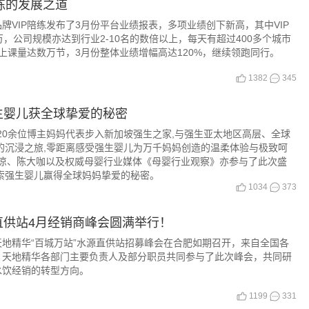
陪练的发展之道
牌VIP陪练发布了3月份平台业绩报表，多项业绩创下新高，其中VIP
，公司规模亦达到行业2-10名的数倍以上，每天有超过400多个城市
日上课量达数万节，3月份整体业绩增幅高达120%，继续领跑同行。
1382
345
生婴儿获全球挚爱的秘密
的20余位博主妈妈代表步入新加坡强生之家,与强生亚太地区高层、全球
的沉浸之旅,零距离感受强生婴儿为万千妈妈创造的温柔体验与极致呵
凉凉、陈大咖以及权威母婴行业媒体《母婴行业观察》亦参与了此次盛
索强生婴儿赢得全球妈妈挚爱的秘密。
1034
373
直供站4月经销商峰会圆满举行！
的天地精华“百城万站”水源直供站招募峰会在合肥如期召开，来自全国各
、天地精华各部门主要负责人及部分职员共同参与了此次峰会，共同研
水饮经销的转型方向。
1199
331