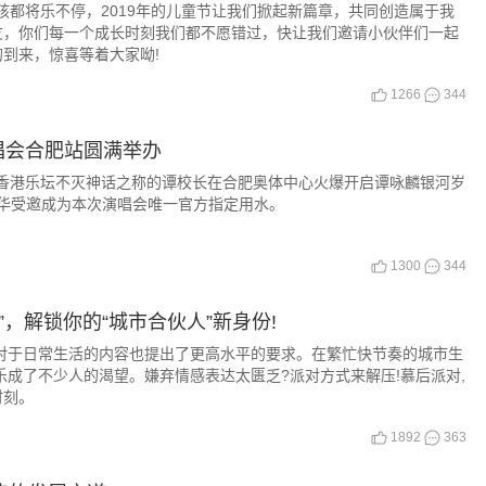
小孩都将乐不停，2019年的儿童节让我们掀起新篇章，共同创造属于我
友，你们每一个成长时刻我们都不愿错过，快让我们邀请小伙伴们一起
到来，惊喜等着大家呦!
1266
344
唱会合肥站圆满举办
香港香港乐坛不灭神话之称的谭校长在合肥奥体中心火爆开启谭咏麟银河岁
精华受邀成为本次演唱会唯一官方指定用水。
1300
344
”，解锁你的“城市合伙人”新身份!
对于日常生活的内容也提出了更高水平的要求。在繁忙快节奏的城市生
乐成了不少人的渴望。嫌弃情感表达太匮乏?派对方式来解压!慕后派对,
时刻。
1892
363