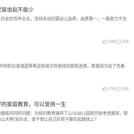
堂驱虫贴不能少
久历史的百年企业，坚持永远的婴幼儿品质，品质第一，一直致力于为
1396
338
中的奶白或湛蓝等等这些吸引你视线的颜色迷惑，那是因为加了色素
1739
306
好的家庭教育，可以受用一生
面临共同的问题：为娃的教育操碎了心!从幼儿园就开始考虑报班，研
山大啊!没办法，谁不想让自己的孩子赢在起跑线上?