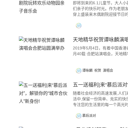
即将到来的6.1儿童节，大人
们亲子的快乐时光。作为老朋
穿上盛装来木偶剧院迎接节日的
天地精华祝贺谭咏麟演
2019年5月4日，有着中国
月40载·合肥站演唱会，天地
谭咏麟
祝贺
演唱会
五一送福利|来“慕后派对
随着社会经济的高速发展,人们
活中,保留一份简单、充实的快
专注您的生活里的每一个高光
慕后派对