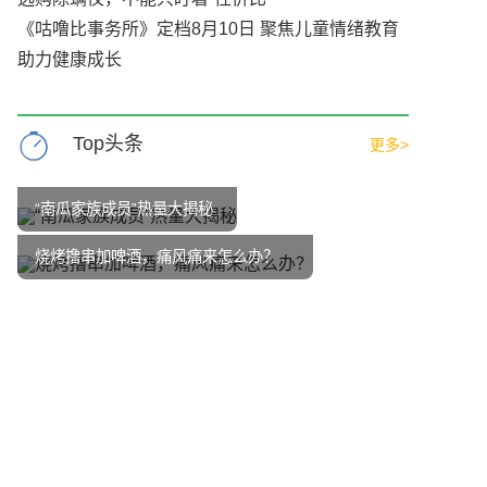
《咕噜比事务所》定档8月10日 聚焦儿童情绪教育
助力健康成长
Top头条
更多>
“南瓜家族成员”热量大揭秘
烧烤撸串加啤酒，痛风痛来怎么办？