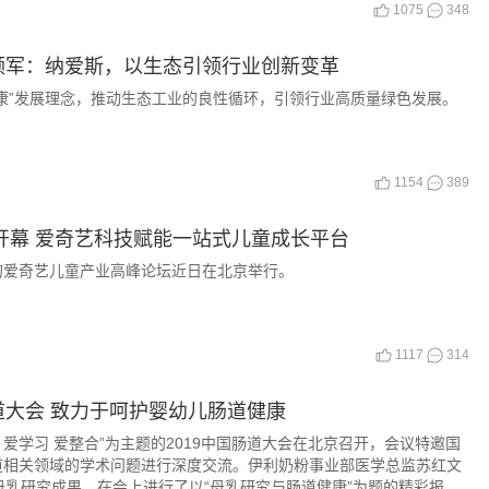
1075
348
领军：纳爱斯，以生态引领行业创新变革
康”发展理念，推动生态工业的良性循环，引领行业高质量绿色发展。
1154
389
坛开幕 爱奇艺科技赋能一站式儿童成长平台
题的爱奇艺儿童产业高峰论坛近日在北京举行。
1117
314
大会 致力于呵护婴幼儿肠道健康
肠道 爱学习 爱整合”为主题的2019中国肠道大会在北京召开，会议特邀国
道相关领域的学术问题进行深度交流。伊利奶粉事业部医学总监苏红文
母乳研究成果，在会上进行了以“母乳研究与肠道健康”为题的精彩报