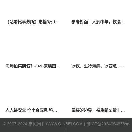
《咕噜比事务所》定档8月10日 聚焦儿童情绪教育助力健康成长
参考封面｜人到中年，饮食该如何调整？
海淘怕买到假？2026原装国产羊奶粉靠谱的正规品牌有哪些？
冰饮、生冷海鲜、冰西瓜……泉州人夏季“标配”饮食极易引发胃肠炎
人人讲安全 个个会应急 科学应对防震避险
童装的边界，被重新丈量｜2026中国国际时装周·童话小镇圆满收官
©
2007-2024 亲贝网 |
| WWW.QINBEI.COM |
豫ICP备2024094673号
|