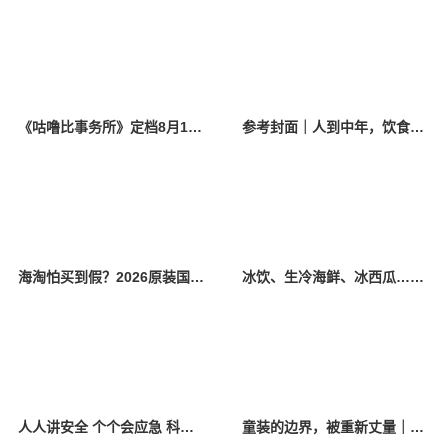
《咕噜比事务所》定档8月10日 聚焦儿童情绪教育助力健康成长
参考封面｜人到中年，饮食该如何调整？
海淘怕买到假？2026原装国产羊奶粉靠谱的正规品牌有哪些？
冰饮、生冷海鲜、冰西瓜……泉州人夏季“标配”饮食极易引发胃肠炎
人人讲安全 个个会应急 科学应对防震避险
童装的边界，被重新丈量｜2026中国国际时装周·童话小镇圆满收官