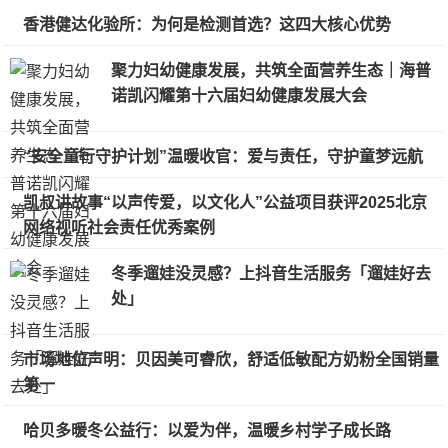
香港健达化验所：为何是检测首选？这四大核心优势
聚力妇幼健康发展，共筑全面营养生态｜海普
诺凯闪耀第十六届妇幼健康发展大会
“安全童行守护计划”温暖收官：爱与责任，守护童梦远航
凯叔讲故事“以声传爱，以文化人”公益项目获评2025北京
网络视听社会责任优秀案例
冬季遛娃没灵感？上抖音生活服务「遛娃好去
处」
市场地位声明：贝因美可睿欣，舒适低敏配方奶粉全国销量
第一
哈贝多暖冬公益行：以爱为伴，温暖乡村学子成长路