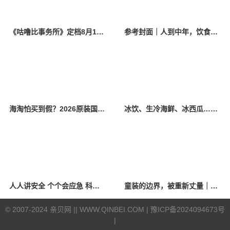
《咕噜比事务所》定档8月10日 聚焦儿童情绪教育助力健康成长
参考封面｜人到中年，饮食该如何调整？
海淘怕买到假？2026原装国产羊奶粉靠谱的正规品牌有哪些？
冰饮、生冷海鲜、冰西瓜……泉州人夏季“标配”饮食极易引发胃肠炎
人人讲安全 个个会应急 科学应对防震避险
童装的边界，被重新丈量｜2026中国国际时装周·童话小镇圆满收官
©
2007-2024 亲贝网 |
| WWW.QINBEI.COM |
豫ICP备2024094673号
|